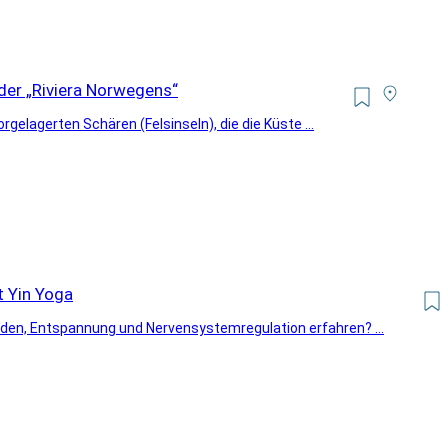
er „Riviera Norwegens“
gelagerten Schären (Felsinseln), die die Küste ...
 Yin Yoga
n, Entspannung und Nervensystemregulation erfahren? ...