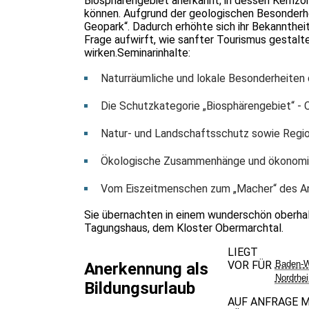
Biosphärengebiet anerkannt, in dessen Kernzon
können. Aufgrund der geologischen Besonderhe
Geopark“. Dadurch erhöhte sich ihr Bekannthei
Frage aufwirft, wie sanfter Tourismus gestalt
wirken.Seminarinhalte:
Naturräumliche und lokale Besonderheiten
Die Schutzkategorie „Biosphärengebiet“ - 
Natur- und Landschaftsschutz sowie Regi
Ökologische Zusammenhänge und ökonomis
Vom Eiszeitmenschen zum „Macher“ des A
Sie übernachten in einem wunderschön oberha
Tagungshaus, dem Kloster Obermarchtal.
LIEGT
VOR FÜR
Baden-W
Anerkennung als
Nordrhe
Bildungsurlaub
AUF ANFRAGE 