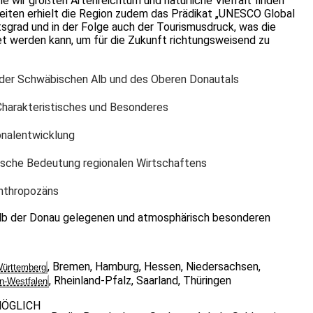
e wir größten Artenreichtum und natürliche Vielfalt finden
iten erhielt die Region zudem das Prädikat „UNESCO Global
tsgrad und in der Folge auch der Tourismusdruck, was die
et werden kann, um für die Zukunft richtungsweisend zu
 der Schwäbischen Alb und des Oberen Donautals
Charakteristisches und Besonderes
onalentwicklung
che Bedeutung regionalen Wirtschaftens
nthropozäns
lb der Donau gelegenen und atmo­sphärisch besonderen
,
Bremen
,
Hamburg
,
Hessen
,
Niedersachsen
,
ürttemberg
,
Rheinland-Pfalz
,
Saarland
,
Thüringen
in-Westfalen
MÖGLICH