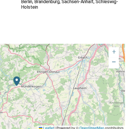
Berlin
,
Brandenburg
,
Sachsen-Anhalt
,
Schleswig-
Holstein
+
−
Leaflet
|
Powered by ©
OpenStreetMap
contributors