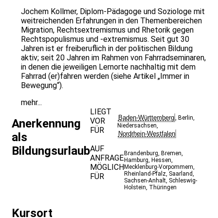
Jochem Kollmer, Diplom-Pädagoge und Soziologe mit
weitreichenden Erfahrungen in den Themenbereichen
Migration, Rechtsextremismus und Rhetorik gegen
Rechtspopulismus und -extremismus. Seit gut 30
Jahren ist er freiberuflich in der politischen Bildung
aktiv; seit 20 Jahren im Rahmen von Fahrradseminaren,
in denen die jeweiligen Lernorte nachhaltig mit dem
Fahrrad (er)fahren werden (siehe Artikel „Immer in
Bewegung“).
mehr...
LIEGT
Baden-Württemberg
,
Berlin
,
VOR
Anerkennung
Niedersachsen
,
FÜR
Nordrhein-Westfalen
als
Bildungsurlaub
AUF
Brandenburg
,
Bremen
,
ANFRAGE
Hamburg
,
Hessen
,
MÖGLICH
Mecklenburg-Vorpommern
,
Rheinland-Pfalz
,
Saarland
,
FÜR
Sachsen-Anhalt
,
Schleswig-
Holstein
,
Thüringen
Kursort