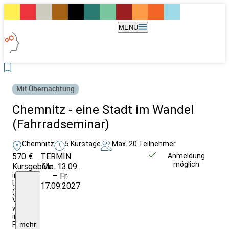
MENÜ
Mit Übernachtung
Chemnitz - eine Stadt im Wandel
(Fahrradseminar)
Chemnitz
5 Kurstage
Max. 20 Teilnehmer
570 €
TERMIN
Unverbindlich
Anmeldung
möglich
Kursgebühr
Mo. 13.09.
anfragen
inkl.:
– Fr.
Unterkunft
17.09.2027
(DZ),
Verpflegung
wie
im
Programm
mehr