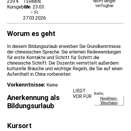
239 €
TERMIN
Weitere Infos &
Nicht länger
verfügbar
Kursgebühr
Mo. 23.03.
Anmeldung
– Fr.
27.03.2026
Worum es geht
In diesem Bildungsurlaub erwerben Sie Grundkenntnisse
der chinesischen Sprache. Sie erlernen Redewendungen
für erste Kontakte und Schritt für Schritt die
chinesische Schrift. Die Dozentin vermittelt außerdem
kulturelle Bräuche und wichtige Regeln, die Sie auf einen
Aufenthalt in China vorbereiten.
Vorkenntnisse:
Keine
LIEGT
Berlin
,
VOR FÜR
Anerkennung als
Nordrhein-
Westfalen
Bildungsurlaub
Kursort