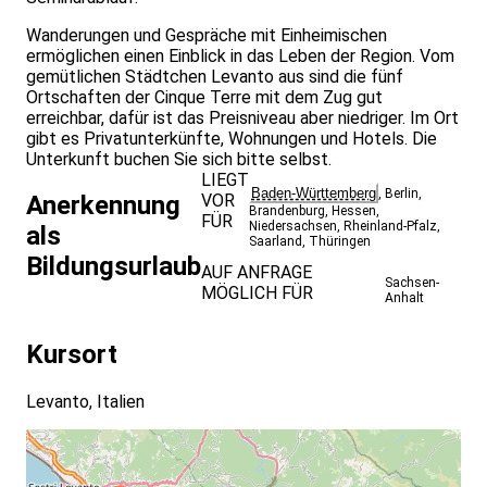
Wanderungen und Gespräche mit Einheimischen
ermöglichen einen Einblick in das Leben der Region. Vom
gemütlichen Städtchen Levanto aus sind die fünf
Ort­schaften der Cinque Terre mit dem Zug gut
erreichbar, dafür ist das Preisniveau aber niedriger. Im Ort
gibt es Privatunterkünfte, Wohnungen und Hotels. Die
Unterkunft buchen Sie sich bitte selbst.
LIEGT
Baden-Württemberg
,
Berlin
,
VOR
Anerkennung
Brandenburg
,
Hessen
,
FÜR
Niedersachsen
,
Rheinland-Pfalz
,
als
Saarland
,
Thüringen
Bildungsurlaub
AUF ANFRAGE
Sachsen-
MÖGLICH FÜR
Anhalt
Kursort
Levanto, Italien