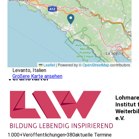
Leaflet
|
Powered by ©
OpenStreetMap
contributors
Levanto, Italien
Größere Karte ansehen
Veranstalter
Lohmare
Institut 
Weiterbi
e.V.
1.000+
Veröffentlichungen
•
380
aktuelle Termine