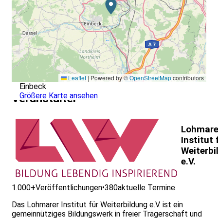
Leaflet
|
Powered by ©
OpenStreetMap
contributors
Einbeck
Größere Karte ansehen
Veranstalter
Lohmare
Institut 
Weiterbi
e.V.
1.000+
Veröffentlichungen
•
380
aktuelle Termine
Das Lohmarer Institut für Weiterbildung e.V. ist ein
gemeinnütziges Bildungswerk in freier Trägerschaft und