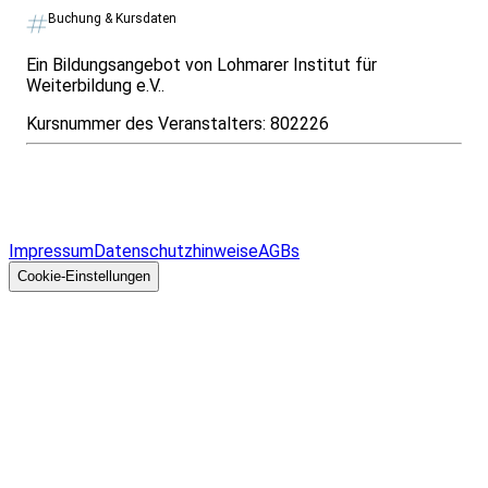
Buchung & Kursdaten
Ein Bildungsangebot von Lohmarer Institut für
Weiterbildung e.V..
Kursnummer des Veranstalters:
802226
Infos & Gesetze nach Bundesland
Überblick
Allgemeines
Impressum
Datenschutzhinweise
AGBs
© 2026 EGcom
GmbH
Cookie-Einstellungen