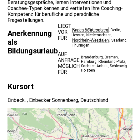
Beratungsgespräche, lernen Interventionen und
Coachee-Typen kennen und vertiefen Ihre Coaching-
Kompetenz für berufliche und persönliche
Fragestellungen.
LIEGT
Baden-Württemberg
,
Berlin
,
VOR
Anerkennung
Hessen
,
Niedersachsen
,
FÜR
Nordrhein-Westfalen
als
,
Saarland
,
Thüringen
Bildungsurlaub
AUF
Brandenburg
,
Bremen
,
ANFRAGE
Hamburg
,
Rheinland-Pfalz
,
MÖGLICH
Sachsen-Anhalt
,
Schleswig-
Holstein
FÜR
Kursort
Einbeck, , Einbecker Sonnenberg, Deutschland