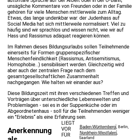
autoritäre Sprüche auf der Arbeit oder in der U-Bahn,
unsägliche Kommentare von Freunden oder in der Familie
gehören für viele Menschen mittlerweile zum Alltag.
Etwas, das lange undenkbar war: der Judenhass auf
Social Media hat sich mittlerweile normalisiert. Viel zu
häufig sind wir sprachlos und wissen nicht, wie wir auf
Hass und Rassismus adäquat reagieren können.
Im Rahmen dieses Bildungsurlaubs sollen Teilnehmende
einerseits für Formen gruppenspezifischer
Menschenfeindlichkeit (Rassismus, Antisemitismus,
Homophobie…) sensibilisiert werden. Gleichzeitig wird
aber auch der zentralen Frage nach dem
gesamtgesellschaftlichen Zusammenhalt
nachgegangen. Wie halten wir einander aus?
Diese Bildungszeit mit ihren verschiedenen Treffen und
Vorträgen über unterschiedliche Lebenswelten und
Problemlagen - sei es in der Suppenküche oder im
Abgeordnetenhaus - soll für die Teilnehmenden weniger
ein "Erlebnis“ als eine Erfahrung sein.
LIEGT
Baden-Württemberg
,
Berlin
,
VOR
Anerkennung
Nordrhein-Westfalen
,
FÜR
als
Saarland