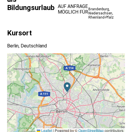
Bildungsurlaub
AUF ANFRAGE
Brandenburg
,
MÖGLICH FÜR
Niedersachsen
,
Rheinland-Pfalz
Kursort
Berlin, Deutschland
Leaflet
|
Powered by ©
OpenStreetMap
contributors