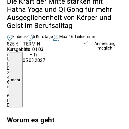
Die Kraft der Mitte stärken mit
Hatha Yoga und Qi Gong für mehr
Ausgeglichenheit von Körper und
Geist im Berufsalltag
Einbeck
5 Kurstage
Max. 16 Teilnehmer
825 €
TERMIN
Weitere Infos &
Anmeldung
möglich
Kursgebühr
Mo. 01.03.
Anmeldung
inkl.
– Fr.
Ü/VP
05.03.2027
|
EZ-
Zuschlag:
40
mehr
€
insgesamt;
1025
€
für
Einrichtungen/Firmen
Worum es geht