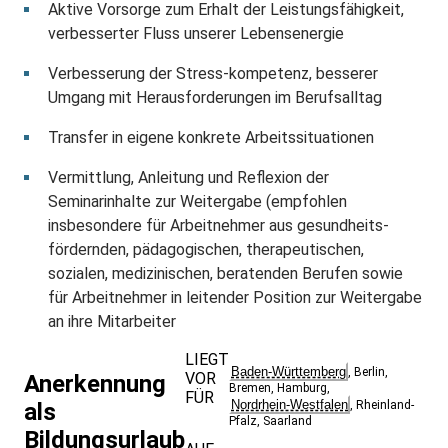
Aktive Vorsorge zum Erhalt der Leistungsfähigkeit,
verbesserter Fluss unserer Lebensenergie
Verbesserung der Stress-kompetenz, besserer
Umgang mit Herausforderungen im Berufsalltag
Transfer in eigene konkrete Arbeitssituationen
Vermittlung, Anleitung und Reflexion der
Seminarinhalte zur Weitergabe (empfohlen
insbesondere für Arbeitnehmer aus gesundheits-
fördernden, pädagogischen, therapeutischen,
sozialen, medizinischen, beratenden Berufen sowie
für Arbeitnehmer in leitender Position zur Weitergabe
an ihre Mitarbeiter
LIEGT
Baden-Württemberg
,
Berlin
,
VOR
Anerkennung
Bremen
,
Hamburg
,
FÜR
Nordrhein-Westfalen
als
,
Rheinland-
Pfalz
,
Saarland
Bildungsurlaub