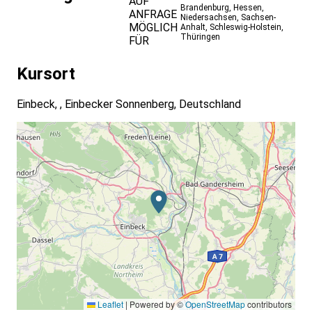
AUF
Brandenburg
,
Hessen
,
ANFRAGE
Niedersachsen
,
Sachsen-
MÖGLICH
Anhalt
,
Schleswig-Holstein
,
Thüringen
FÜR
Kursort
Einbeck, , Einbecker Sonnenberg, Deutschland
Leaflet
|
Powered by ©
OpenStreetMap
contributors