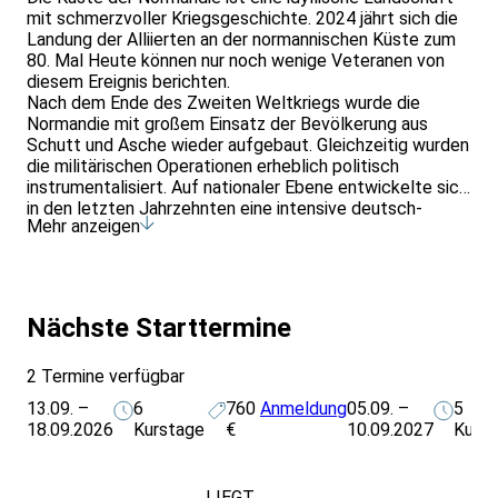
mit schmerzvoller Kriegsgeschichte. 2024 jährt sich die
Landung der Alliierten an der normannischen Küste zum
80. Mal Heute können nur noch wenige Veteranen von
diesem Ereignis berichten.
Nach dem Ende des Zweiten Weltkriegs wurde die
Normandie mit großem Einsatz der Bevölkerung aus
Schutt und Asche wieder aufgebaut. Gleichzeitig wurden
die militärischen Operationen erheblich politisch
instrumentalisiert. Auf nationaler Ebene entwickelte sich
in den letzten Jahrzehnten eine intensive deutsch-
Mehr anzeigen
französische Freundschaft.
Im Rahmen des Seminars haben wir die Gelegenheit, mit
Historikern und Angehörigen von Zeitzeugen zu
sprechen. Wie wurde damals die Landung der Alliierten
erlebt? Wie wurden die Befreier empfangen? Wie wurde
Nächste Starttermine
das mehrjährige Zusammenleben mit den deutschen
Besetzern erlebt - mit dem Feind, zu dem sich
2 Termine verfügbar
gleichzeitig auch menschliche Begegnungen und
Kontakte entwickelten? Wie hat sich der französische
13.09. –
6
760
Anmeldung
05.09. –
5
Widerstand organisiert?
18.09.2026
Kurstage
€
10.09.2027
Kurs
Gleichzeitig gehen wir der Frage nach, wie die
Bevölkerung heute die Gratwanderung zwischen eigener
Erfahrung, Erinnerungskultur und Erholungstourismus
LIEGT