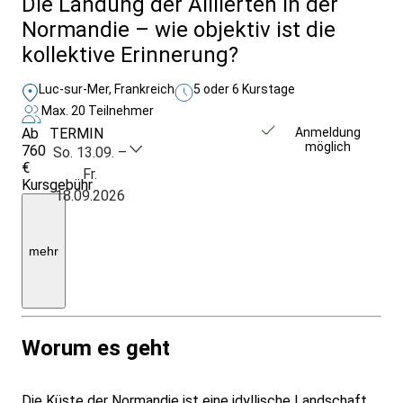
Die Landung der Alliierten in der
Normandie – wie objektiv ist die
kollektive Erinnerung?
Luc-sur-Mer, Frankreich
5 oder 6 Kurstage
Max. 20 Teilnehmer
Ab
TERMIN
Weitere Infos &
Anmeldung
möglich
760
Anmeldung
So. 13.09. –
€
Fr.
Kursgebühr
18.09.2026
inkl.
Ü/F
|
EZ-
mehr
Zuschlag:
150
€
insgesamt
Worum es geht
Die Küste der Normandie ist eine idyllische Landschaft