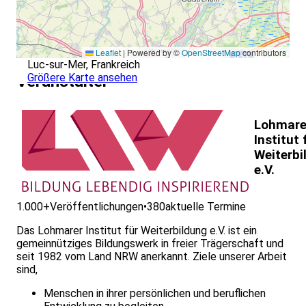
Leaflet
|
Powered by ©
OpenStreetMap
contributors
Luc-sur-Mer, Frankreich
Größere Karte ansehen
Veranstalter
Lohmare
Institut 
Weiterbi
e.V.
1.000+
Veröffentlichungen
•
380
aktuelle Termine
Das Lohmarer Institut für Weiterbildung e.V. ist ein
gemeinnütziges Bildungswerk in freier Trägerschaft und
seit 1982 vom Land NRW anerkannt. Ziele unserer Arbeit
sind,
Menschen in ihrer persönlichen und beruflichen