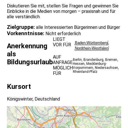
Diskutieren Sie mit, stellen Sie Fragen und gewinnen Sie
Einblicke in die Medien von morgen – praxisnah und für
alle verständlich.
Zielgruppe:
alle Interessierten Bürgerinnen und Bürger
Vorkenntnisse:
Nicht erforderlich
LIEGT
Baden-Württemberg
,
VOR FÜR
Anerkennung
Nordrhein-Westfalen
als
AUF
Berlin
,
Brandenburg
,
Bremen
,
Bildungsurlaub
ANFRAGE
Hessen
,
Mecklenburg-
MÖGLICH
Vorpommern
,
Niedersachsen
,
Rheinland-Pfalz
FÜR
Kursort
Königswinter, Deutschland