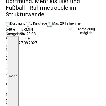
Dortmund. Mehr als Bier und
Fußball - Ruhrmetropole im
Strukturwandel.
Dortmund
5 Kurstage
Max. 20 Teilnehmer
649 €
TERMIN
Weitere Infos &
Anmeldung
möglich
Kursgebühr
Mo. 23.08.
Anmeldung
4
– Fr.
Übernachtungen
27.08.2027
im
1/2
DZ
mit
DU/WC
mit
Frühstück;
Citytax;
Begegnungen
mehr
und
Eintritte
laut
Programm,
Transfers
vor
Ort;