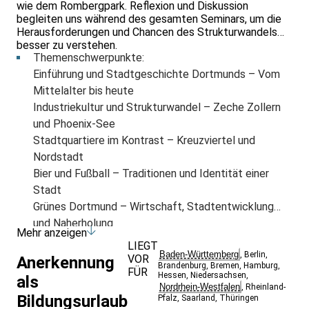
wie dem Rombergpark. Reflexion und Diskussion
begleiten uns während des gesamten Seminars, um die
Herausforderungen und Chancen des Strukturwandels
besser zu verstehen.
Themenschwerpunkte:
Einführung und Stadtgeschichte Dortmunds – Vom
Mittelalter bis heute
Industriekultur und Strukturwandel – Zeche Zollern
und Phoenix-See
Stadtquartiere im Kontrast – Kreuzviertel und
Nordstadt
Bier und Fußball – Traditionen und Identität einer
Stadt
Grünes Dortmund – Wirtschaft, Stadtentwicklung
und Naherholung
Mehr anzeigen
LIEGT
Baden-Württemberg
,
Berlin
,
VOR
Anerkennung
Brandenburg
,
Bremen
,
Hamburg
,
FÜR
Hessen
,
Niedersachsen
,
als
Nordrhein-Westfalen
,
Rheinland-
Bildungsurlaub
Pfalz
,
Saarland
,
Thüringen