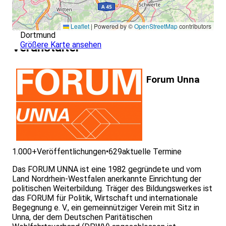
Leaflet
|
Powered by ©
OpenStreetMap
contributors
Dortmund
Größere Karte ansehen
Veranstalter
Forum Unna
1.000+
Veröffentlichungen
•
629
aktuelle Termine
Das FORUM UNNA ist eine 1982 gegründete und vom
Land Nordrhein-Westfalen anerkannte Einrichtung der
politischen Weiterbildung. Träger des Bildungswerkes ist
das FORUM für Politik, Wirtschaft und internationale
Begegnung e. V., ein gemeinnütziger Verein mit Sitz in
Unna, der dem Deutschen Paritätischen