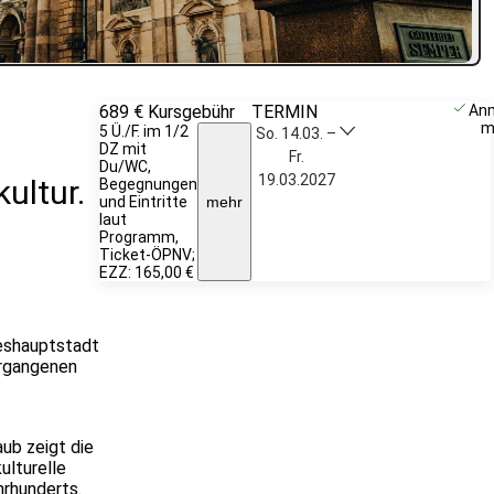
689 €
Kursgebühr
TERMIN
Weitere
An
m
5 Ü./F. im 1/2
Infos &
So. 14.03. –
DZ mit
Anmeldung
Fr.
Du/WC,
19.03.2027
ultur.
Begegnungen
und Eintritte
mehr
laut
Programm,
Ticket-ÖPNV;
EZZ: 165,00 €
deshauptstadt
ergangenen
ub zeigt die
ulturelle
hrhunderts.