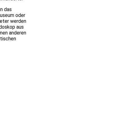
in das
museum oder
meter werden
idoskop aus
inen anderen
dtischen