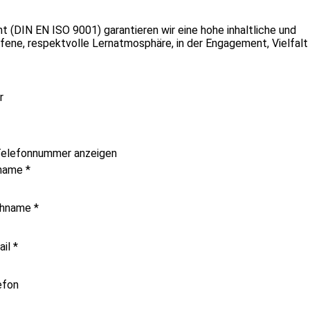
t (DIN EN ISO 9001) garantieren wir eine hohe inhaltliche und
offene, respektvolle Lernatmosphäre, in der Engagement, Vielfal
r
elefonnummer anzeigen
name
*
hname
*
ail
*
efon