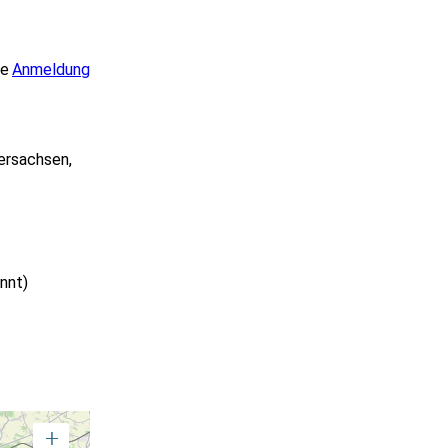
ge
Anmeldung
ersachsen
,
nnt)
+