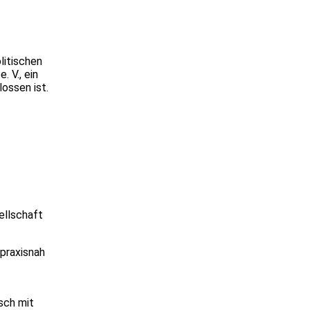
litischen
 V., ein
ossen ist.
ellschaft
 praxisnah
sch mit