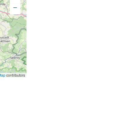
−
Map
contributors