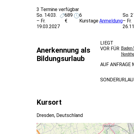
3 Termine verfügbar
So. 14.03.
689
6
So. 2
– Fr.
€
Kurstage
Anmeldung
– Fr.
19.03.2027
26.1
LIEGT
VOR FÜR
Baden-
Anerkennung als
Nordrh
Bildungsurlaub
AUF ANFRAGE 
SONDERURLAUB
Kursort
Dresden, Deutschland