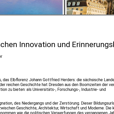
3
Bilder ansehen
schen Innovation und Erinnerungsk
er
, das Elbflorenz Johann Gottfried Herders: die sächsische Lan
 der reichen Geschichte hat Dresden aus den Boomzeiten der v
on zu bieten: als Universitäts-, Forschungs-, Industrie- und
nation, des Niedergangs und der Zerstörung. Dieser Bildungsurla
zwischen Geschichte, Architektur, Wirtschaft und Moderne. Die k
genommen wie die politischen Verwerfungen des vergangenen Ja