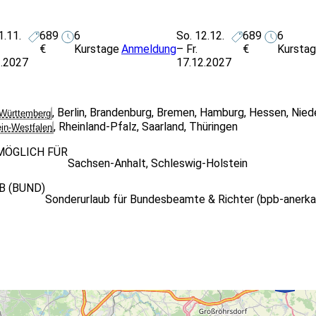
1.11.
689
6
So. 12.12.
689
6
€
Kurstage
Anmeldung
– Fr.
€
Kursta
1.2027
17.12.2027
,
Berlin
,
Brandenburg
,
Bremen
,
Hamburg
,
Hessen
,
Nied
Württemberg
,
Rheinland-Pfalz
,
Saarland
,
Thüringen
ein-Westfalen
MÖGLICH FÜR
Sachsen-Anhalt
,
Schleswig-Holstein
 (BUND)
Sonderurlaub für Bundesbeamte & Richter (bpb-anerka