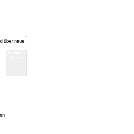
nd über neue
Nachricht
senden
ren