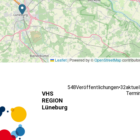
Leaflet
|
Powered by ©
OpenStreetMap
contributo
548
Veröffentlichungen
•
32
aktuel
VHS
Termi
REGION
Lüneburg