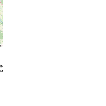
rs
le
ne