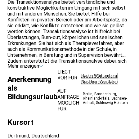
Die Transaktionsanalyse bietet verständliche und
konstruktive Möglichkeiten im Umgang mit sich selbst
und mit anderen Menschen. Sie bietet Hilfe bei
Konflikten im privaten Bereich oder am Arbeitsplatz, da
sie erklärt, wie Konflikte entstehen und wie sie gelöst
werden können. Transaktionsanalyse ist hilfreich bei
Überlastungen, Burn-out, körperlichen und seelischen
Erkrankungen. Sie hat sich als Therapieverfahren, aber
auch als Kommunikationsmethode in der Schule, in
Unternehmen, in Beratung und in Supervision bewährt.
Zudem unterstützt die Transaktionsanalyse dabei, sich
Mehr anzeigen
zu zentrieren, achtsam zu sein, Bewusstheit zu
LIEGT
entwickeln und neue Lebensenergie zu finden. Dieses
Baden-Württemberg
,
VOR FÜR
Anerkennung
Seminar bietet einen Einblick in die vielfältigen Konzepte
Nordrhein-Westfalen
und Methoden der Transaktionsanalyse. Die Konzepte
als
und Methoden werden gut verständlich dargestellt und
AUF
Berlin
,
Brandenburg
,
Bildungsurlaub
mit praktischen Beispielen und Übungen veranschaulicht.
ANFRAGE
Rheinland-Pfalz
,
Sachsen-
Offizieller 101 Kurs der DGTA/EATA/ITAA - Dieser gilt
MÖGLICH
Anhalt
,
Schleswig-Holstein
als weltweite Voraussetzung für eine Weiterbildung in
FÜR
der Transaktionsanalyse.
Kursort
Dortmund, Deutschland