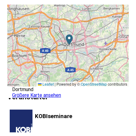
Leaflet
|
Powered by ©
OpenStreetMap
contributors
Dortmund
Größere Karte ansehen
Veranstalter
KOBIseminare