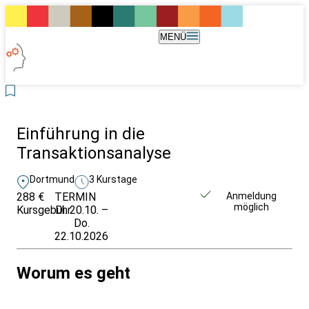
MENÜ
Einführung in die
Transaktionsanalyse
Dortmund
3 Kurstage
288 €
TERMIN
Weitere Infos &
Anmeldung
möglich
Kursgebühr
Di. 20.10. –
Anmeldung
Do.
22.10.2026
Worum es geht