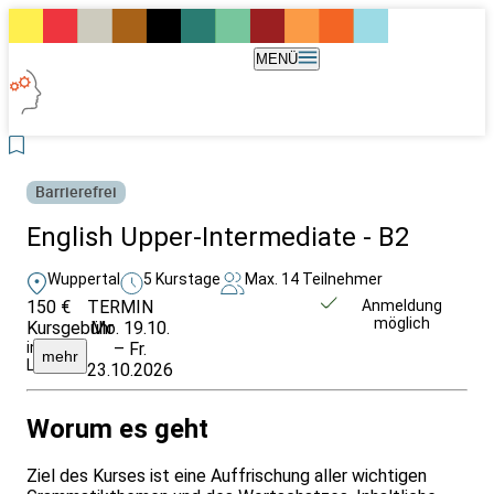
MENÜ
Barrierefrei
English Upper-Intermediate - B2
Wuppertal
5 Kurstage
Max. 14 Teilnehmer
150 €
TERMIN
Unverbindlich
Anmeldung
möglich
Kursgebühr
Mo. 19.10.
anfragen
inkl.
– Fr.
mehr
Lehrmaterial
23.10.2026
Worum es geht
Ziel des Kurses ist eine Auffrischung aller wichtigen