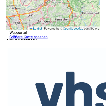
Leaflet
|
Powered by ©
OpenStreetMap
contributors
Wuppertal
Größere Karte ansehen
Veranstalter