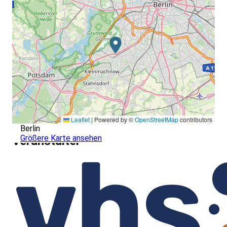
Leaflet
|
Powered by ©
OpenStreetMap
contributors
Berlin
Größere Karte ansehen
Veranstalter