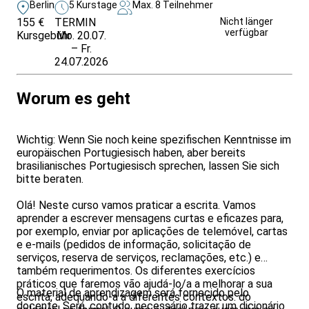
Berlin
5 Kurstage
Max. 8 Teilnehmer
155 €
TERMIN
Unverbindlich
Nicht länger
verfügbar
Kursgebühr
Mo. 20.07.
anfragen
– Fr.
24.07.2026
Worum es geht
Wichtig: Wenn Sie noch keine spezifischen Kenntnisse im
europäischen Portugiesisch haben, aber bereits
brasilianisches Portugiesisch sprechen, lassen Sie sich
bitte beraten.
Olá! Neste curso vamos praticar a escrita. Vamos
aprender a escrever mensagens curtas e eficazes para,
por exemplo, enviar por aplicações de telemóvel, cartas
e e-mails (pedidos de informação, solicitação de
serviços, reserva de serviços, reclamações, etc.) e
também requerimentos. Os diferentes exercícios
práticos que faremos vão ajudá-lo/a a melhorar a sua
O material de aprendizagem será fornecido pelo
escrita, adequando-a a diferentes contextos: do
docente. Será, contudo, necessário trazer um dicionário