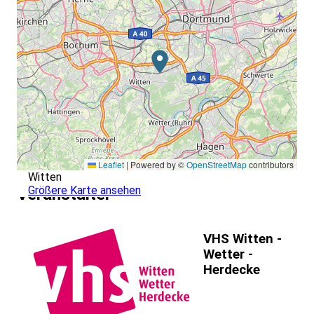
Leaflet
|
Powered by ©
OpenStreetMap
contributors
Witten
Größere Karte ansehen
Veranstalter
VHS Witten -
Wetter -
Herdecke