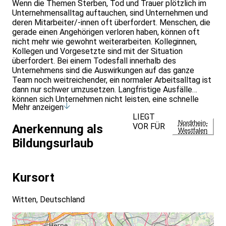
Wenn die Themen Sterben, Tod und Trauer plötzlich im
Unternehmensalltag auftauchen, sind Unternehmen und
deren Mitarbeiter/-innen oft überfordert. Menschen, die
gerade einen Angehörigen verloren haben, können oft
nicht mehr wie gewohnt weiterarbeiten. Kolleginnen,
Kollegen und Vorgesetzte sind mit der Situation
überfordert. Bei einem Todesfall innerhalb des
Unternehmens sind die Auswirkungen auf das ganze
Team noch weitreichender, ein normaler Arbeitsalltag ist
dann nur schwer umzusetzen. Langfristige Ausfälle
können sich Unternehmen nicht leisten, eine schnelle
Mehr anzeigen
Krisenintervention kann notwendig sein. Trauerbegleitung
LIEGT
kann dabei helfen, mit der Trauer individuell und im
Nordrhein-
VOR FÜR
Anerkennung als
eigenen Tempo umzugehen. Blockaden können abgebaut
Westfalen
und Sprachlosigkeit kann überwunden werden. Die
Bildungsurlaub
Kommunikation innerhalb des Teams über die Situation
kann begleitet wieder möglich werden. Dieser Kurs
richtet sich an Menschen, die an ihrem Arbeitsplatz, in
Kursort
Institutionen und Firmen, als Ansprechpartner/-in für
Trauernde zur Verfügung stehen wollen und sie im
Rahmen einer „Erstversorgung“, die mehrere Gespräche
Witten, Deutschland
umfassen kann, begleiten möchten.