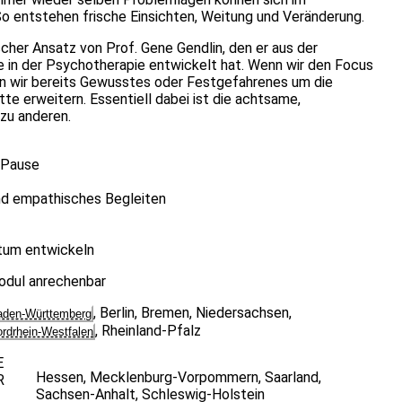
So entstehen frische Einsichten, Weitung und Veränderung.
ischer Ansatz von Prof. Gene Gendlin, den er aus der
 in der Psychotherapie entwickelt hat. Wenn wir den Focus
nen wir bereits Gewusstes oder Festgefahrenes um die
tte erweitern. Essentiell dabei ist die achtsame,
zu anderen.
? Pause
nd empathisches Begleiten
tum entwickeln
Modul anrechenbar
,
Berlin
,
Bremen
,
Niedersachsen
,
aden-Württemberg
,
Rheinland-Pfalz
rdrhein-Westfalen
E
Hessen
,
Mecklenburg-Vorpommern
,
Saarland
,
R
Sachsen-Anhalt
,
Schleswig-Holstein