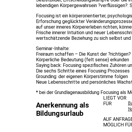
lebendigen Körpergewahrsein ?verflüssigen?. 
Focusing ist ein körperorientierter, psycholog
Erforschung geglückter Veränderungsprozesse
auf unser inneres Körpererleben richten, kön
Frische innerer Intuition und neuer Lebensschri
wertschätzende Beziehung zu sich selbst und 
Seminar-Inhalte:
Freiraum schaffen – Die Kunst der ?richtigen
Körperliche Bedeutung (felt sense) erkunden
Saying back: Focusing spezifisches Zuhören u
Die sechs Schritte eines Focusing Prozesses
Grounding: der eigenen Körperstimme folgen
Neue Lebensschritte und persönliches Wachs
* bei der Grundlagenausbildung Focusing als 
LIEGT VOR
FÜR
B
Anerkennung als
No
Bildungsurlaub
AUF ANFRAG
MÖGLICH FÜ