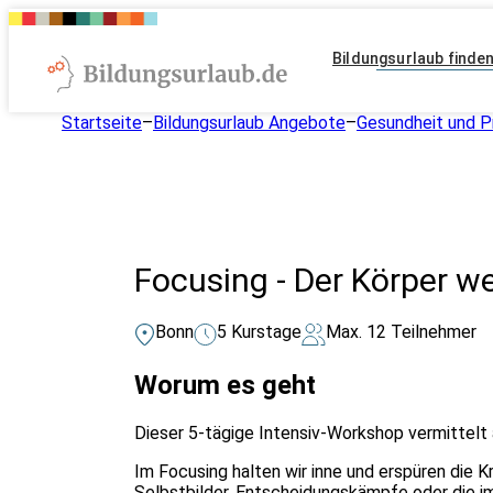
Bildungsurlaub finde
Startseite
–
Bildungsurlaub Angebote
–
Gesundheit und P
Focusing - Der Körper w
Bonn
5 Kurstage
Max. 12 Teilnehmer
Worum es geht
Dieser 5-tägige Intensiv-Workshop vermittelt 
Im Focusing halten wir inne und erspüren die 
Selbstbilder, Entscheidungskämpfe oder die 