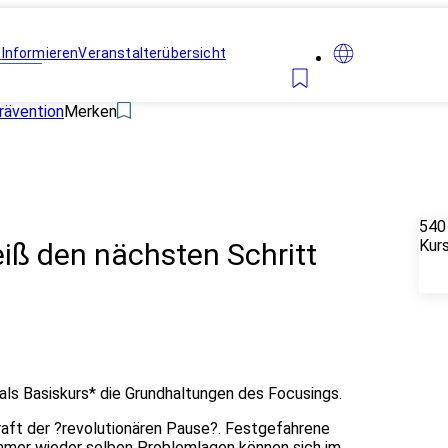
n
Informieren
Veranstalterübersicht
rävention
Merken
540
Kur
eiß den nächsten Schritt
als Basiskurs* die Grundhaltungen des Focusings.
Kraft der ?revolutionären Pause?. Festgefahrene
immer wieder selben Problemlagen können sich im