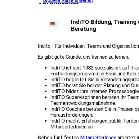
Größere Karte ansehen
Veranstalter
IndiTO Bildung, Training
Beratung
Indito - Für Individuen, Teams und Organisatio
Es gibt gute Gründe, uns kennen zu lernen.
IndiTO ist seit 1982 spezialisiert auf Tra
Fortbildungsprogramm in Bonn und Köln a
IndiTO begleitet Sie in Veränderungspr
IndiTO berät Sie bei der Planung und Du
IndiTO bildet Ihre internen Prozessbegle
IndiTO SupervisorInnen beraten Ihr Team k
Teamentwicklungsmaßnahme.
IndiTO Coaches beraten Sie in Phasen be
Herausforderungen.
IndiTO macht Erfahrungen publik. Fordern
MitarbeiterInnen an.
Neben fünf festen
MitarbeiterInnen
arbeitet I