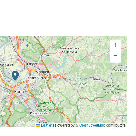
+
−
Leaflet
|
Powered by ©
OpenStreetMap
contributors