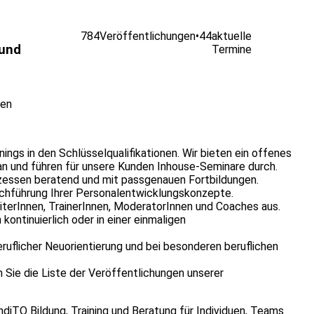
784
Veröffentlichungen
•
44
aktuelle
 und
Termine
nen
inings in den Schlüsselqualifikationen. Wir bieten ein offenes
n und führen für unsere Kunden Inhouse-Seminare durch.
ozessen beratend und mit passgenauen Fortbildungen.
rchführung Ihrer Personalentwicklungskonzepte.
iterInnen, TrainerInnen, ModeratorInnen und Coaches aus.
ontinuierlich oder in einer einmaligen
ruflicher Neuorientierung und bei besonderen beruflichen
 Sie die Liste der Veröffentlichungen unserer
ndiTO Bildung, Training und Beratung für Individuen, Teams