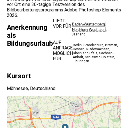
vor Ort eine 30-tägige Testversion des
Bildbearbeitungsprogramms Adobe Photoshop Elements
2026.
LIEGT
Baden-Württemberg
,
VOR FÜR
Anerkennung
Nordrhein-Westfalen
,
als
Saarland
Bildungsurlaub
AUF
Berlin
,
Brandenburg
,
Bremen
,
ANFRAGE
Hessen
,
Niedersachsen
,
MÖGLICH
Rheinland-Pfalz
,
Sachsen-
Anhalt
,
Schleswig-Holstein
,
FÜR
Thüringen
Kursort
Möhnesee, Deutschland