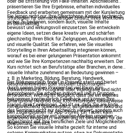
oder die Entstehung von Fake-Inhalten. Abschließend
präsentieren Sie Ihre Ergebnisse, erhalten individuelles
Feedback und erarbeiten gemeinsam mit der Kursleitung
Sie lernen nicht nur, Ihre Smartphone-Kamera technisch
Strategien für den nachhaltigen Einsatz Ihres Workflows
sicher zu bedienen, sondern auch, visuelle Inhalte
im Berufsalltag.
bewusst und wirkungsvoll einzusetzen. Sie entwickeln
eigene Ideen, setzen diese kreativ um und schärfen
gleichzeitig Ihren Blick für Zielgruppen, Ausdruckskraft
und visuelle Qualität. Sie erfahren, wie Sie visuelles
Storytelling in Ihren Arbeitsalltag integrieren können,
worauf es bei einer gelungenen Präsentation ankommt
und wie Sie Ihre Kompetenzen nachhaltig erweitern. Der
Kurs richtet sich an Berufstätige aller Branchen, in denen
visuelle Inhalte zunehmend an Bedeutung gewinnen –
z. B. in Marketing, Bildung, Beratung, Handwerk,
Der Bildungsurlaub findet in Präsenz statt und bietet
Gesundheitswesen oder sozialen Einrichtungen.
durch seinen hohen Praxisanteil viel Raum zum
Vorkenntnisse in Fotografie oder Videografie sind nicht
Ausprobieren. Sie arbeiten individuell und in Gruppen,
erforderlich. Wichtig ist lediglich, dass Sie ein eigenes
bekommen kontinuierlich Feedback und können Ihre
Smartphone (Android oder iOS) mitbringen, idealerweise
Fragen direkt einbringen. Ziel ist es, dass Sie am Ende
mit ausreichend Speicherplatz, aufgeladenem Akku und
des Seminars nicht nur technisch versiert, sondern auch
den Zugangsdaten für App-Stores. Ein Tablet kann
konzeptionell sicher mit visuellen Medien umgehen –
ergänzend eingesetzt werden und ist besonders für die
abgestimmt auf Ihre beruflichen Ziele und Möglichkeiten.
Bearbeitung hilfreich.
So können Sie visuelle Inhalte gezielt für interne und
externe Kommunikation nutzen, etwa zur Dokumentation