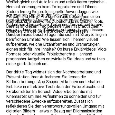
Weißabgleich und Autofokus und reflektieren typische
Herausforderungen beim Fotografieren und Filmen.
Zudem lernen Sie professionelle Anwendungen wie
Am zweiten Tag liegt der Schwerpunkt auf
ProCam und Filmic Pro kennen und bekommen einen
gestalterischen Fragen. Sie vertiefen Ihr Wissen in
Überblick über sinnvolles Zubehör und nützliche Tools.
Bildaufbau, Perspektive, Farbe und Format und lernen,
Bereits an diesem Tag beginnen Sie mit praktischen
wie sich damit gezielt Aussagen transportieren lassen.
Übungen, um das Gelernte direkt umzusetzen.
Darüber hinaus beschäftigen Sie sich mit Storytelling im
beruflichen Umfeld: Wie lassen sich Themen visuell
aufbereiten, welche Erzählformen und Dramaturgien
eignen sich für Ihre Inhalte? Ob kurze Erklärvideos, Vlog-
Formate oder visuelle Projektberichte – anhand
praxisnaher Aufgaben entwickeln Sie Ideen und setzen
diese gestalterisch um.
Der dritte Tag widmet sich der Nachbearbeitung und
Präsentation Ihrer Aufnahmen. Sie lernen die
Bildbearbeitungs-App Snapseed kennen und erhalten
Einblicke in effektive Techniken der Fotoretusche und
Farbkorrektur. Im Bereich Video arbeiten Sie mit
Kinemaster, um Ihre Aufnahmen zu schneiden und für
verschiedene Zwecke aufzubereiten. Zusätzlich
reflektieren Sie den verantwortungsvollen Umgang mit
digitalen Bildern – etwa in Bezug auf Bildmanipulation