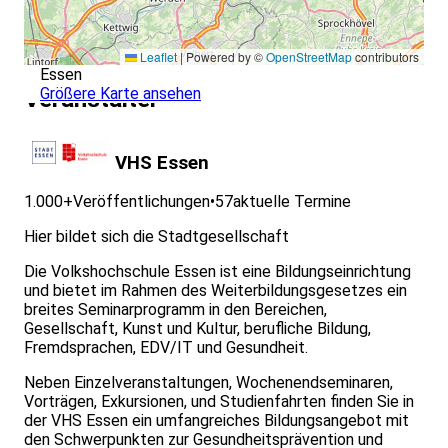
Leaflet
|
Powered by ©
OpenStreetMap
contributors
Essen
Größere Karte ansehen
Veranstalter
VHS Essen
1.000+
Veröffentlichungen
•
57
aktuelle Termine
Hier bildet sich die Stadtgesellschaft
Die Volkshochschule Essen ist eine Bildungseinrichtung
und bietet im Rahmen des Weiterbildungsgesetzes ein
breites Seminarprogramm in den Bereichen,
Gesellschaft, Kunst und Kultur, berufliche Bildung,
Fremdsprachen, EDV/IT und Gesundheit.
Neben Einzelveranstaltungen, Wochenendseminaren,
Vorträgen, Exkursionen, und Studienfahrten finden Sie in
der VHS Essen ein umfangreiches Bildungsangebot mit
den Schwerpunkten zur Gesundheitsprävention und