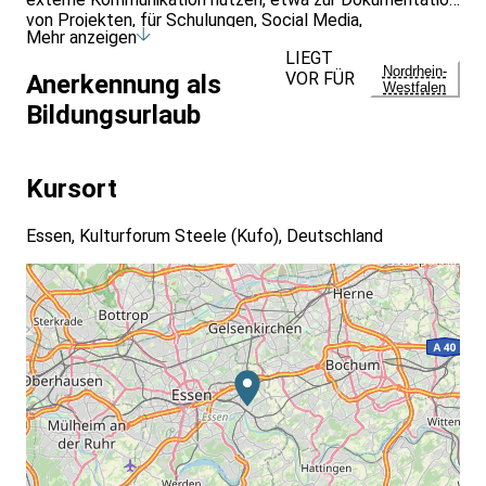
von Projekten, für Schulungen, Social Media,
Mehr anzeigen
Präsentationen oder zur Kundenkommunikation. Der
LIEGT
entwickelte Workflow lässt sich flexibel anpassen und
Nordrhein-
VOR FÜR
Anerkennung als
langfristig in Ihren Berufsalltag integrieren.
Westfalen
Bildungsurlaub
Kursort
Essen, Kulturforum Steele (Kufo), Deutschland