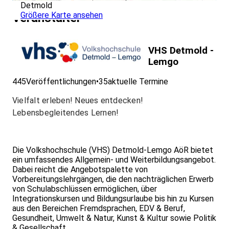
Detmold
Größere Karte ansehen
Veranstalter
VHS Detmold -
Lemgo
445
Veröffentlichungen
•
35
aktuelle Termine
Vielfalt erleben! Neues entdecken!
Lebensbegleitendes Lernen!
Die Volkshochschule (VHS) Detmold-Lemgo AöR bietet
ein umfassendes Allgemein- und Weiterbildungsangebot.
Dabei reicht die Angebotspalette von
Vorbereitungslehrgängen, die den nachträglichen Erwerb
von Schulabschlüssen ermöglichen, über
Integrationskursen und Bildungsurlaube bis hin zu Kursen
aus den Bereichen Fremdsprachen, EDV & Beruf,
Gesundheit, Umwelt & Natur, Kunst & Kultur sowie Politik
& Gesellschaft.