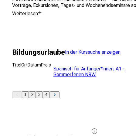
Vorträge, Exkursionen, Tages- und Wochenendseminare sow
Weiterlesen
Bildungsurlaube
In der Kurssuche anzeigen
Titel
Ort
Datum
Preis
Spanisch für Anfänger*innen, A1 -
Sommerferien NRW
1
2
3
4