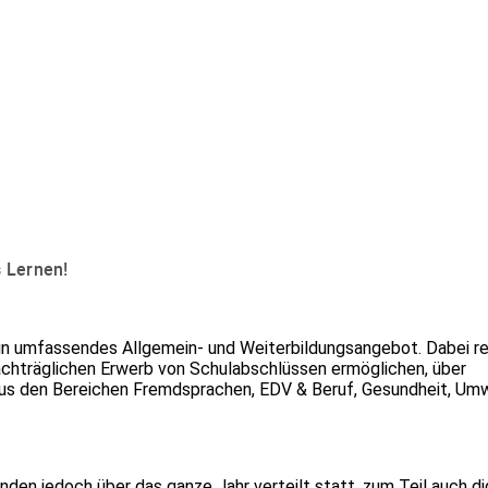
s Lernen!
 umfassendes Allgemein- und Weiterbildungsangebot. Dabei re
chträglichen Erwerb von Schulabschlüssen ermöglichen, über
 aus den Bereichen Fremdsprachen, EDV & Beruf, Gesundheit, Umw
den jedoch über das ganze Jahr verteilt statt, zum Teil auch dig