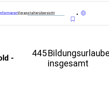
Informieren
Veranstalterübersicht
445
Bildungsurlaub
ld -
insgesamt