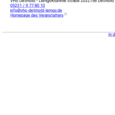
VHS Detmold - Lemgo
Krumme Straße 20
32756 Detmold
05231 / 9 77 80 10
info@vhs-detmold-lemgo.de
Homepage des Veranstalters
In 