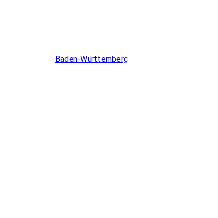
Infos & Gesetze nach Bundesland
Baden-Württemberg
Berlin
Brandenburg
Bremen
Hamburg
Hessen
Mecklenburg-Vorpommern
Niedersachsen
Nordrhein-Westfalen
Rheinland-Pfalz
Saarland
Sachsen-Anhalt
Schleswig-Holstein
Thüringen