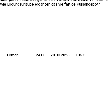
ie Bildungsurlaube ergänzen das vielfältige Kursangebot."
Leaflet
|
Powered by ©
OpenStre
Lemgo
24.08. – 28.08.2026
186 €