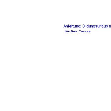
Überblick
Anleitung: Bildungsurlaub
Häufige Fragen
Bildungsurlaub für Beamte
Online Bildungsurlaub
Förderung beruflicher Bild
Zahlen & Auswertungen
Anerkennung