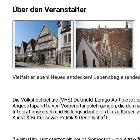
Über den Veranstalter
Vielfalt erleben! Neues entdecken! Lebensbegleitende
Die Volkshochschule (VHS) Detmold-Lemgo AöR bietet ein
Angebotspalette von Vorbereitungslehrgängen, die den na
Integrationskursen und Bildungsurlaube bis hin zu Kursen
Kunst & Kultur sowie Politik & Gesellschaft.
Zweimal im Jahr startet ein neues Semester – die Kurse fin