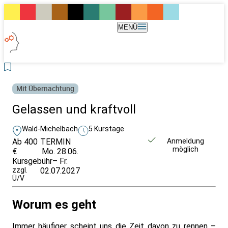
MENÜ
Mit Übernachtung
Gelassen und kraftvoll
Wald-Michelbach
5 Kurstage
Ab 400
TERMIN
Unverbindlich
Anmeldung
möglich
€
Mo. 28.06.
anfragen
Kursgebühr
– Fr.
zzgl.
02.07.2027
Ü/V
Worum es geht
Immer häufiger scheint uns die Zeit davon zu rennen –