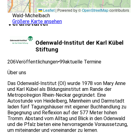
Leaflet
|
Powered by ©
OpenStreetMap
contributors
Wald-Michelbach
Größere Karte ansehen
Veranstalter
Odenwald-Institut der Karl Kübel
Stiftung
206
Veröffentlichungen
•
99
aktuelle Termine
Über uns
Das Odenwald-Institut (OI) wurde 1978 von Mary Anne
und Karl Kübel als Bildungsinstitut am Rande der
Metropolregion Rhein-Neckar gegründet. Eine
Autostunde von Heidelberg, Mannheim und Darmstadt
laden fünf Tagungshäuser mit eigener Buchhandlung zu
Begegnung und Reflexion auf der 577 Meter hohen
Tromm. Abstand vom Alltag und Blick in den Odenwald
und die Pfalz bieten eine hervorragende Voraussetzung,
um miteinander und voneinander zu lernen.