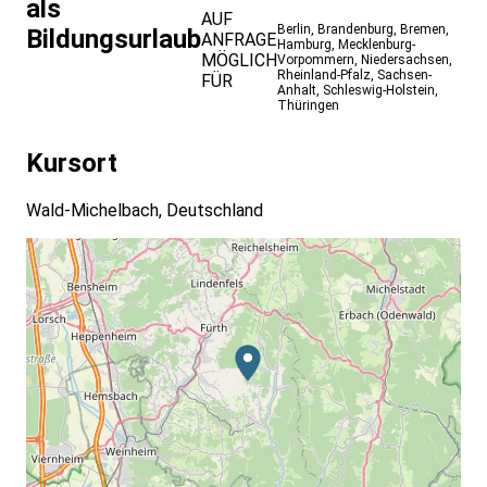
als
AUF
Berlin
,
Brandenburg
,
Bremen
,
Bildungsurlaub
ANFRAGE
Hamburg
,
Mecklenburg-
MÖGLICH
Vorpommern
,
Niedersachsen
,
Rheinland-Pfalz
,
Sachsen-
FÜR
Anhalt
,
Schleswig-Holstein
,
Thüringen
Kursort
Wald-Michelbach, Deutschland