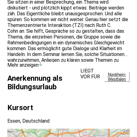
Sie sitzen in einer Besprechung, ein Thema wird
diskutiert - und plötzlich kippt etwas: Beiträge werden
zäh. Das Eigentliche bleibt unausgesprochen. Und alle
spüren: So kommen wir nicht weiter. Genau hier setzt die
Themenzentrierte Interaktion (TZI) nach Ruth C.
Cohn an. Sie hilft, Gespräche so zu gestalten, dass das
Thema, die einzelnen Personen, die Gruppe sowie die
Rahmenbedingungen in ein dynamisches Gleichgewicht
kommen. Das ermöglicht gute Dialoge und Klarheit im
Handeln. In dem Seminar lernen Sie, solche Situationen
wahrzunehmen, Anliegen zu klären sowie Themen zu
Mehr anzeigen
fokussieren und weiterzuentwickeln. Sie stärken Ihre
LIEGT
Fähigkeit, auch in schwierigen Momenten handlungsfähig
Nordrhein-
VOR FÜR
Anerkennung als
zu bleiben und Ihre Rolle bewusst zu gestalten. Die
Westfalen
Inhalte werden praxisnah an Beispielen aus dem
Bildungsurlaub
Berufsalltag erarbeitet und sind unmittelbar im
Arbeitsleben anwendbar. Angesprochen sind alle, die in
Teams, Projekten, Seminaren oder in der Beratung tätig
Kursort
sind und ihre Kommunikations- und Handlungskompetenz
im Umgang mit Gruppenprozessen erweitern möchten.
Vorkenntnisse der TZI sind nicht erforderlich. Zwei
Essen, Deutschland
Wochen nach der Veranstaltung können Teilnehmende in
einer Videokonferenz ihre Erfahrungen beim
Praxistransfer evaluieren.