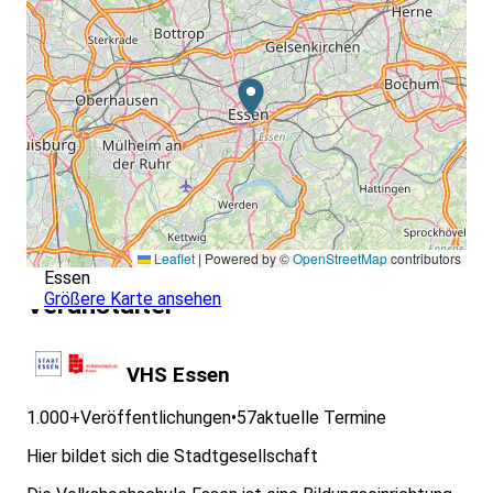
Leaflet
|
Powered by ©
OpenStreetMap
contributors
Essen
Größere Karte ansehen
Veranstalter
VHS Essen
1.000+
Veröffentlichungen
•
57
aktuelle Termine
Hier bildet sich die Stadtgesellschaft