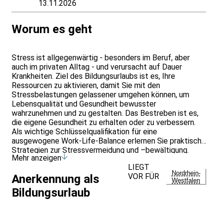
13.11.2026
Worum es geht
Stress ist allgegenwärtig - besonders im Beruf, aber
auch im privaten Alltag - und verursacht auf Dauer
Krankheiten. Ziel des Bildungsurlaubs ist es, Ihre
Ressourcen zu aktivieren, damit Sie mit den
Stressbelastungen gelassener umgehen können, um
Lebensqualität und Gesundheit bewusster
wahrzunehmen und zu gestalten. Das Bestreben ist es,
die eigene Gesundheit zu erhalten oder zu verbessern.
Als wichtige Schlüsselqualifikation für eine
ausgewogene Work-Life-Balance erlernen Sie praktische
Strategien zur Stressvermeidung und –bewältigung.
Mehr anzeigen
Dazu gehört die Balance zwischen Anspannung und
LIEGT
Entspannung. Sie lernen Übungen zur Förderung Ihrer
Nordrhein-
VOR FÜR
Anerkennung als
Beweglichkeit als auch Entspannungstechniken kennen.
Westfalen
Zur Gesunderhaltung spielt auch die Ernährung eine
Bildungsurlaub
große Rolle, deren Grundsätze in Theorie und Praxis
(Kochen) vermittelt werden.
Inhalte des Bildungsurlaubs: