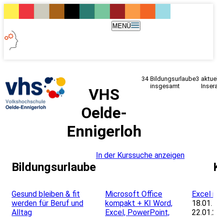
MENÜ
34
Bildungsurlaube
3
aktue
insgesamt
Inser
VHS
Oelde-
Ennigerloh
In der Kurssuche anzeigen
Bildungsurlaube
Leaflet
|
Powered by ©
OpenStreetMap
contributors
Gesund bleiben & fit
Microsoft Office
Excel i
werden für Beruf und
kompakt + KI Word,
18.01. 
Alltag
Excel, PowerPoint,
22.01.