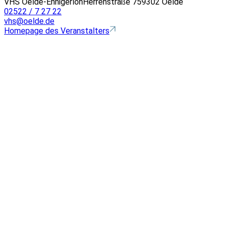
VHS Oelde-Ennigerloh
Herrenstraße 7
59302 Oelde
02522 / 7 27 22
vhs@oelde.de
Homepage des Veranstalters