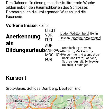
Den Rahmen für diese gesundheitsfördernde Woche
bilden neben den Räumlichkeiten des Schlosses
Dornberg auch die umliegenden Wiesen und die
Fasanerie.
Vorkenntnisse:
keine
LIEGT
Baden-Württemberg
,
Berlin
,
VOR
Anerkennung
Nordrhein-Westfalen
Hessen
,
FÜR
als
AUF
Brandenburg
,
Bremen
,
Bildungsurlaub
ANFRAGE
Hamburg
,
Mecklenburg-
MÖGLICH
Vorpommern
,
Niedersachsen
,
Rheinland-Pfalz
,
Saarland
,
FÜR
Sachsen-Anhalt
,
Schleswig-
Holstein
,
Thüringen
Kursort
Groß-Gerau, Schloss Dornberg, Deutschland