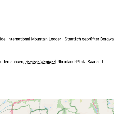
uide: International Mountain Leader - Staatlich geprüfter Bergw
iedersachsen
,
,
Rheinland-Pfalz
,
Saarland
Nordrhein-Westfalen