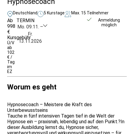
Hypnosecoach
Deutschland
5 Kurstage
Max. 15 Teilnehmer
Ab
TERMIN
Weitere Infos &
Anmeldung
möglich
998
Anmeldung
Mo. 09.11. –
€
Fr.
Kursgebühr
13.11.2026
Ü/V
ab
102
€ /
Tag
im
EZ
Worum es geht
Hypnosecoach – Meistere die Kraft des
Unterbewusstseins
Tauche in fünf intensiven Tagen tief in die Welt der
Hypnose ein – praxisnah, lebendig und auf den Punkt.?In
dieser Ausbildung lernst du, Hypnose sicher,
verantwortungsvoll und wirkungsvoll einzusetzen – für