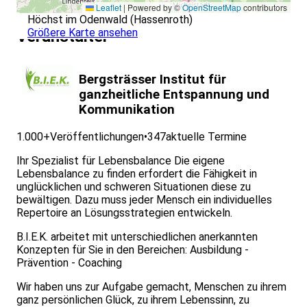
Leaflet
|
Powered by ©
OpenStreetMap
contributors
Bereitschaft zur aktiven Mitarbeit – dieser Kurs lebt
Höchst im Odenwald (Hassenroth)
vom Mitmachen, Ausprobieren und Feedback geben
Größere Karte ansehen
Veranstalter
Gute Deutschkenntnisse in Wort und Schrift – für
sicheres Kommunizieren und Anleiten
Gesundheitliche Stabilität – keine akuten psychischen
Erkrankungen oder unbehandelten Traumata
Bergsträsser Institut für
Neugier und Empathie – zwei der wichtigsten
ganzheitliche Entspannung und
Eigenschaften, um Hypnose verantwortungsvoll
Kommunikation
anzuwenden
Besondere Vorkenntnisse in Hypnose sind nicht
1.000+
Veröffentlichungen
•
347
aktuelle Termine
erforderlich – alles, was du brauchst, lernst du im Kurs.?
Erfahrung in Coaching, Training, Beratung oder einem
Ihr Spezialist für Lebensbalance Die eigene
Gesundheitsberuf ist hilfreich, aber keine Pflicht.
Lebensbalance zu finden erfordert die Fähigkeit in
unglücklichen und schweren Situationen diese zu
bewältigen. Dazu muss jeder Mensch ein individuelles
Repertoire an Lösungsstrategien entwickeln.
B.I.E.K. arbeitet mit unterschiedlichen anerkannten
Konzepten für Sie in den Bereichen: Ausbildung -
Prävention - Coaching
Wir haben uns zur Aufgabe gemacht, Menschen zu ihrem
ganz persönlichen Glück, zu ihrem Lebenssinn, zu