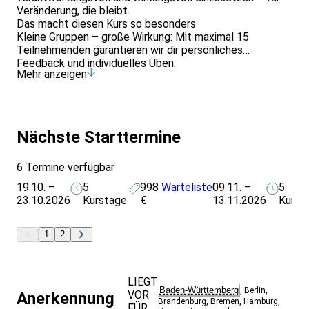
Veränderung, die bleibt.
Das macht diesen Kurs so besonders
Kleine Gruppen – große Wirkung: Mit maximal 15
Teilnehmenden garantieren wir dir persönliches
Feedback und individuelles Üben.
Mehr anzeigen
Von Anfang an Praxis: Du lernst nicht nur über Hypnose,
sondern mit Hypnose – ab der ersten Stunde.
Techniken, die wirken: Blitz- und Schnellhypnose,
vertiefende Induktionen, Regressionsarbeit,
Suggestionstechniken und Methoden zur
Nächste Starttermine
Blockadenlösung.
Breites Einsatzfeld: Von Stressabbau über
6 Termine verfügbar
Leistungssteigerung bis zur Unterstützung bei Ängsten,
Gewohnheitsveränderungen oder Schmerzbewältigung.
19.10. –
5
998
Warteliste
09.11. –
5
Für wen ist dieser Kurs ideal?
23.10.2026
Kurstage
€
13.11.2026
Kurst
Für Coaches, Trainerinnen, Therapeutinnen,
Pädagog*innen, medizinische Fachkräfte und alle, die ihr
Repertoire um ein hochwirksames
1
2
Veränderungsinstrument erweitern möchten – oder
neugierig auf Hypnose sind und diese sicher erlernen
wollen.
LIEGT
Dein Mehrwert
Baden-Württemberg
,
Berlin
,
VOR
Anerkennung
Du bekommst ein Zertifikat als Hypnosecoach,
Brandenburg
,
Bremen
,
Hamburg
,
FÜR