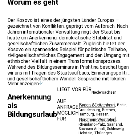
Worum es geht
Der Kosovo ist eines der jüngsten Länder Europas –
gezeichnet von Konflikten, geprägt vom Aufbruch. Nach
Jahren internationaler Verwaltung ringt der Staat bis
heute um Anerkennung, demokratische Stabilität und
gesellschaftlichen Zusammenhalt. Zugleich bietet der
Kosovo ein spannendes Beispiel für politische Teilhabe,
zivilgesellschaftliches Engagement und den Umgang mit
ethnischer Vielfalt in einem Transformationsprozess.
Während des Bildungsseminars in Prishtina beschäftigen
wir uns mit Fragen des Staatsaufbaus, Erinnerungspolitik
und gesellschaftlichem Wandel. Gespräche mit lokalen
Mehr anzeigen
Initiativen, politischen Akteur:innen und internationalen
LIEGT VOR FÜR
Organisationen ermöglichen Einblicke in die Realität
Niedersachsen
Anerkennung
eines jungen Staates im europäischen Kontext.
AUF
Eine Tagesexkursion führt uns nach Mitrovica – Sinnbild
als
Baden-Württemberg
,
Berlin
,
ANFRAGE
ethnischer Spaltung – und nach Prizren, eine Stadt
Brandenburg
,
Bremen
,
Bildungsurlaub
MÖGLICH
kultureller Vielfalt.
Hamburg
,
Hessen
,
FÜR
Nordrhein-Westfalen
,
Rheinland-Pfalz
,
Saarland
,
Sachsen-Anhalt
,
Schleswig-
Holstein
,
Thüringen