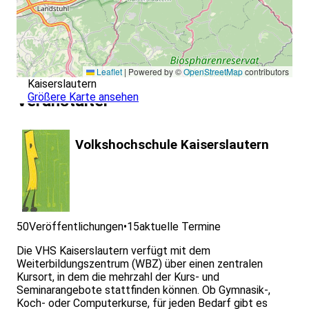
Leaflet
|
Powered by ©
OpenStreetMap
contributors
Kaiserslautern
Größere Karte ansehen
Veranstalter
Volkshochschule Kaiserslautern
50
Veröffentlichungen
•
15
aktuelle Termine
Die VHS Kaiserslautern verfügt mit dem
Weiterbildungszentrum (WBZ) über einen zentralen
Kursort, in dem die mehrzahl der Kurs- und
Seminarangebote stattfinden können. Ob Gymnasik-,
Koch- oder Computerkurse, für jeden Bedarf gibt es