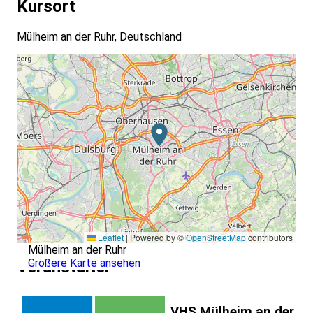
Kursort
Mülheim an der Ruhr, Deutschland
Leaflet
|
Powered by ©
OpenStreetMap
contributors
Mülheim an der Ruhr
Größere Karte ansehen
Veranstalter
VHS Mülheim an der