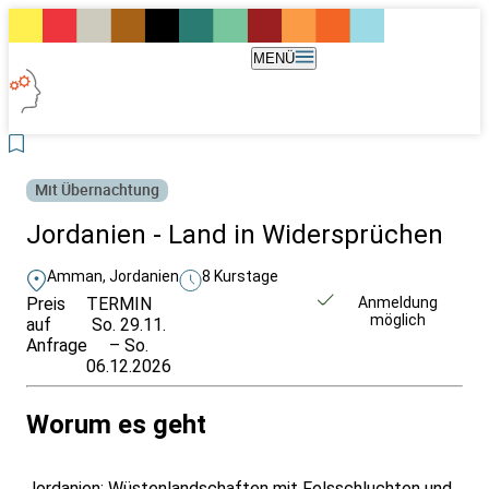
MENÜ
Mit Übernachtung
Jordanien - Land in Widersprüchen
Amman, Jordanien
8 Kurstage
Preis
TERMIN
Unverbindlich
Anmeldung
möglich
auf
So. 29.11.
anfragen
Anfrage
– So.
06.12.2026
Worum es geht
Jordanien: Wüstenlandschaften mit Felsschluchten und