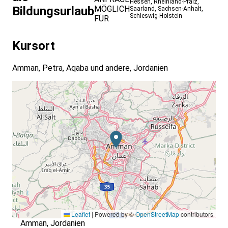
Hessen
,
Rheinland-Pfalz
,
Bildungsurlaub
MÖGLICH
Saarland
,
Sachsen-Anhalt
,
Schleswig-Holstein
FÜR
Kursort
Amman, Petra, Aqaba und andere, Jordanien
Leaflet
|
Powered by ©
OpenStreetMap
contributors
Amman, Jordanien