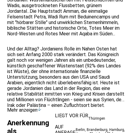
Wadis, ausgetrockneten Flussbetten, grünem
Jordantal...Die Hauptstadt Amman, die einmalige
Felsenstadt Petra, Wadi Rum mit Beduinencamps und
mit "hörbarer Stille" und unwirklichen Sternenhimmeln,
biblische Stätten und historische Orte, Totes Meer im
Nord-Westen und Rotes Meer mit Aqaba im Süden...
Und der Alltag? Jordaniens Rolle im Nahen Osten hat
sich seit Anfang 2000 stark verändert. Das Königreich
galt noch vor wenigen Jahren als ein unbedeutender,
künstlich geschaffener Wüstenstaat (92% des Landes
ist Wüste), der ohne internationale finanzielle
Unterstützung, besonders aus den USA und Saudi
Arabien, eigentlich nicht überlebensfähig ist. Heute ist
gerade Jordanien das Land in der Region, das eine
relative Stabilität inmitten von Krieg und Krisen darstellt
und Millionen von Flüchtlingen - seien sie aus Syrien, dem
Irak oder Palästina – einen Zufluchtsort bietet.
Mehr anzeigen
LIEGT VOR FÜR
Thüringen
Anerkennung
AUF
als
Berlin
,
Brandenburg
,
Hamburg
,
ANFRAGE