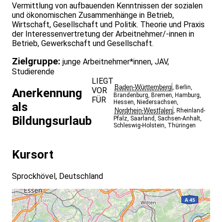
Vermittlung von aufbauenden Kenntnissen der sozialen
und ökonomischen Zusammenhänge in Betrieb,
Wirtschaft, Gesellschaft und Politik. Theorie und Praxis
der Interessenvertretung der Arbeitnehmer/-innen in
Betrieb, Gewerkschaft und Gesellschaft.
Zielgruppe:
junge Arbeitnehmer*innen, JAV,
Studierende
LIEGT
Baden-Württemberg
,
Berlin
,
VOR
Anerkennung
Brandenburg
,
Bremen
,
Hamburg
,
FÜR
Hessen
,
Niedersachsen
,
als
Nordrhein-Westfalen
,
Rheinland-
Bildungsurlaub
Pfalz
,
Saarland
,
Sachsen-Anhalt
,
Schleswig-Holstein
,
Thüringen
Kursort
Sprockhövel, Deutschland