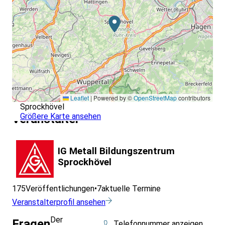
Leaflet
|
Powered by ©
OpenStreetMap
contributors
Sprockhövel
Größere Karte ansehen
Veranstalter
IG Metall Bildungszentrum
Sprockhövel
175
Veröffentlichungen
•
7
aktuelle Termine
Veranstalterprofil ansehen
Der
Fragen
Telefonnummer anzeigen