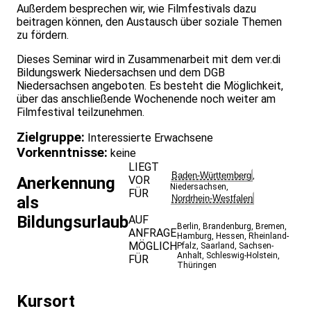
Außerdem besprechen wir, wie Filmfestivals dazu
beitragen können, den Austausch über soziale Themen
zu fördern.
Dieses Seminar wird in Zusammenarbeit mit dem ver.di
Bildungswerk Niedersachsen und dem DGB
Niedersachsen angeboten. Es besteht die Möglichkeit,
über das anschließende Wochenende noch weiter am
Filmfestival teilzunehmen.
Zielgruppe:
Interessierte Erwachsene
Vorkenntnisse:
keine
LIEGT
Baden-Württemberg
,
VOR
Anerkennung
Niedersachsen
,
FÜR
Nordrhein-Westfalen
als
Bildungsurlaub
AUF
Berlin
,
Brandenburg
,
Bremen
,
ANFRAGE
Hamburg
,
Hessen
,
Rheinland-
MÖGLICH
Pfalz
,
Saarland
,
Sachsen-
Anhalt
,
Schleswig-Holstein
,
FÜR
Thüringen
Kursort