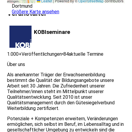
Leaflet
|
Powered by ©
OpenStreetMap
contributors
Dortmund
Größere Karte ansehen
Veranstalter
KOBIseminare
1.000+
Veröffentlichungen
•
84
aktuelle Termine
Über uns
Als anerkannter Träger der Erwachsenenbildung
bestimmt die Qualität der Bildungsangebote unsere
Arbeit seit 30 Jahren. Die Zufriedenheit unserer
Teilnehmer/innen steht im Mittelpunkt unserer
Qualitätsentwicklung. Seit 2010 ist unser
Qualitätsmanagement durch den Gütesiegelverbund
Weiterbildung zertifiziert.
Potenziale + Kompetenzen erweitern, Veränderungen
ermöglichen, sich selbst im Beruf, im Lebensalltag und in
gesellschaftlicher Umgebung zu entwickeln sind die