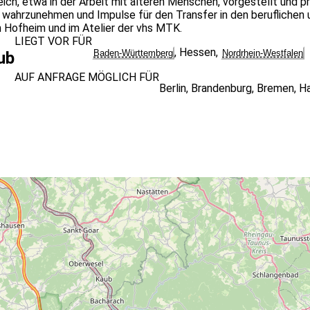
eich, etwa in der Arbeit mit älteren Menschen, vorgestellt und pr
ahrzunehmen und Impulse für den Transfer in den beruflichen u
m Hofheim und im Atelier der vhs MTK.
LIEGT VOR FÜR
,
Hessen
,
Baden-Württemberg
Nordrhein-Westfalen
ub
AUF ANFRAGE MÖGLICH FÜR
Berlin
,
Brandenburg
,
Bremen
,
H