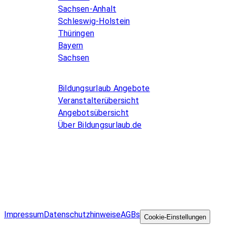
Sachsen-Anhalt
Schleswig-Holstein
Thüringen
Bayern
Sachsen
Allgemeines
Bildungsurlaub Angebote
Veranstalterübersicht
Angebotsübersicht
Über Bildungsurlaub.de
Infos for Language schools
Kurse inserieren
Impressum
Datenschutzhinweise
AGBs
©
Cookie-Einstellungen