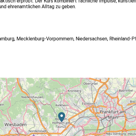
aktisch erprobt. Der Kurs kombiniert fachliche Impulse, künstler
nd ehrenamtlichen Alltag zu geben.
amburg
,
Mecklenburg-Vorpommern
,
Niedersachsen
,
Rheinland-P