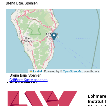
Breña Baja, Spanien
Leaflet
|
Powered by ©
OpenStreetMap
contributors
Breña Baja, Spanien
Größere Karte ansehen
Veranstalter
Lohmare
Institut 