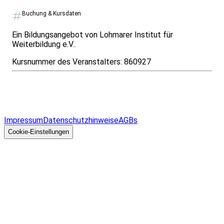
Buchung & Kursdaten
Ein Bildungsangebot von Lohmarer Institut für
Weiterbildung e.V..
Kursnummer des Veranstalters:
860927
Infos & Gesetze nach Bundesland
Überblick
Allgemeines
Impressum
Datenschutzhinweise
AGBs
© 2026 EGcom
GmbH
Cookie-Einstellungen