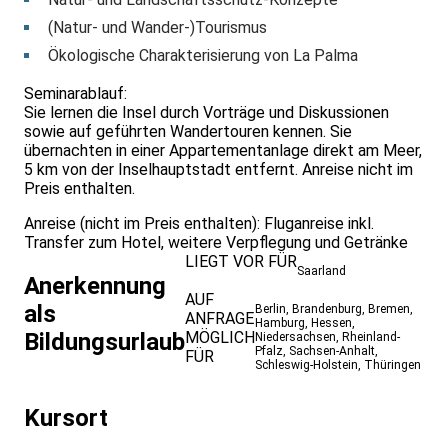
(Natur- und Wander-)Tourismus
Ökologische Charakterisierung von La Palma
Seminarablauf:
Sie lernen die Insel durch Vorträge und Diskussionen
sowie auf geführten Wandertouren kennen. Sie
übernachten in einer Appartementanlage direkt am Meer,
5 km von der Inselhauptstadt entfernt. Anreise nicht im
Preis enthalten.
Anreise (nicht im Preis enthalten): Fluganreise inkl.
Transfer zum Hotel, weitere Verpflegung und Getränke
LIEGT VOR FÜR
Saarland
Anerkennung
AUF
als
Berlin
,
Brandenburg
,
Bremen
,
ANFRAGE
Hamburg
,
Hessen
,
Bildungsurlaub
MÖGLICH
Niedersachsen
,
Rheinland-
Pfalz
,
Sachsen-Anhalt
,
FÜR
Schleswig-Holstein
,
Thüringen
Kursort