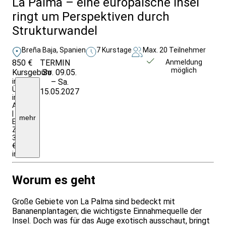
La Palma – eine europäische Insel
ringt um Perspektiven durch
Strukturwandel
Breña Baja, Spanien
7 Kurstage
Max. 20 Teilnehmer
850 €
TERMIN
Weitere Infos &
Anmeldung
möglich
Kursgebühr
So. 09.05.
Anmeldung
inkl.
– Sa.
Ü/F
15.05.2027
im
Appartement
|
mehr
EZ-
Zuschlag:
300,-
€
insgesamt
Worum es geht
Große Gebiete von La Palma sind bedeckt mit
Bananen­plantagen; die wichtigste Ein­nahmequelle der
Insel. Doch was für das Auge exotisch ausschaut, bringt