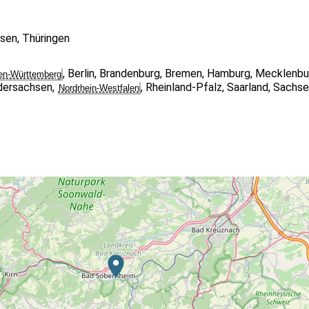
sen
,
Thüringen
,
Berlin
,
Brandenburg
,
Bremen
,
Hamburg
,
Mecklenbu
en-Württemberg
dersachsen
,
,
Rheinland-Pfalz
,
Saarland
,
Sachse
Nordrhein-Westfalen