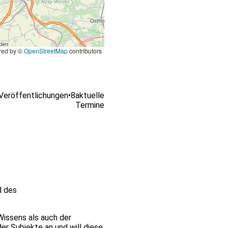
ed by ©
OpenStreetMap
contributors
Veröffentlichungen
•
8
aktuelle
Termine
d des
Wissens als auch der
r Subjekte an und will diese