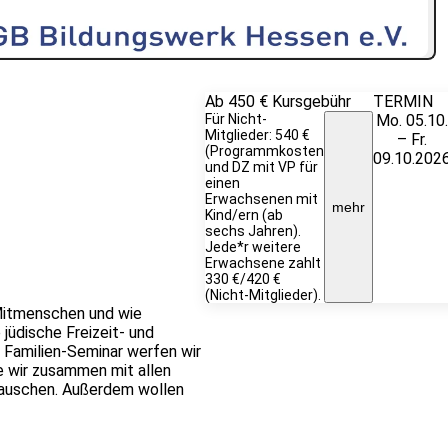
Ab 450 €
Kursgebühr
TERMIN
Für Nicht-
Mo. 05.10.
Mitglieder: 540 €
– Fr.
(Programmkosten
09.10.202
und DZ mit VP für
einen
Erwachsenen mit
mehr
Kind/ern (ab
sechs Jahren).
Jede*r weitere
Erwachsene zahlt
330 €/420 €
(Nicht-Mitglieder).
e Mitmenschen und wie
 jüdische Freizeit- und
m Familien-Seminar werfen wir
ie wir zusammen mit allen
tauschen. Außerdem wollen