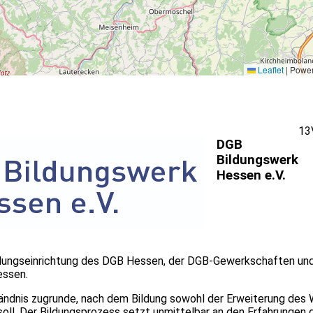
Leaflet
|
Power
13
DGB
Bildungswerk
Hessen e.V.
ildungseinrichtung des DGB Hessen, der DGB-Gewerkschaften un
essen.
tändnis zugrunde, nach dem Bildung sowohl der Erweiterung des 
l. Der Bildungsprozess setzt unmittelbar an den Erfahrungen de