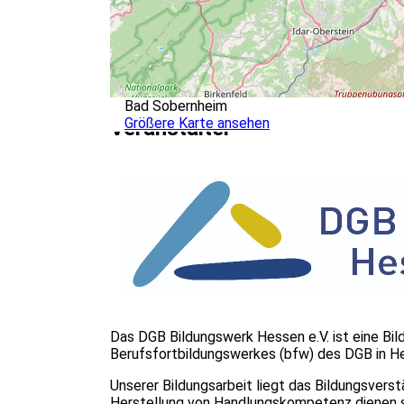
Bad Sobernheim
Größere Karte ansehen
Veranstalter
Das DGB Bildungswerk Hessen e.V. ist eine B
Berufsfortbildungswerkes (bfw) des DGB in H
Unserer Bildungsarbeit liegt das Bildungsvers
Herstellung von Handlungskompetenz dienen sol