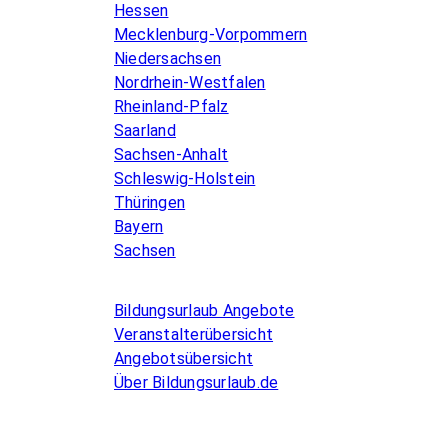
Hessen
Mecklenburg-Vorpommern
Niedersachsen
Nordrhein-Westfalen
Rheinland-Pfalz
Saarland
Sachsen-Anhalt
Schleswig-Holstein
Thüringen
Bayern
Sachsen
Allgemeines
Bildungsurlaub Angebote
Veranstalterübersicht
Angebotsübersicht
Über Bildungsurlaub.de
Infos for Language schools
Kurse inserieren