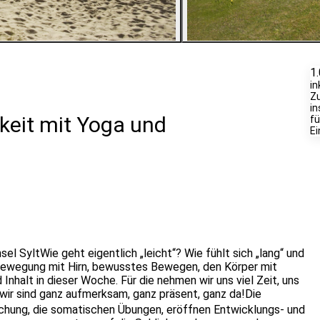
3
Bilder ansehen
1
in
Zu
in
hkeit mit Yoga und
fü
Ei
el SyltWie geht eigentlich „leicht“? Wie fühlt sich „lang“ und
 Bewegung mit Hirn, bewusstes Bewegen, den Körper mit
Inhalt in dieser Woche. Für die nehmen wir uns viel Zeit, uns
 wir sind ganz aufmerksam, ganz präsent, ganz da!Die
chung, die somatischen Übungen, eröffnen Entwicklungs- und