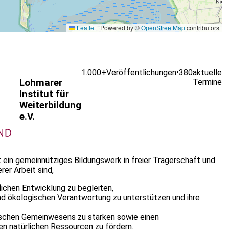
Leaflet
|
Powered by ©
OpenStreetMap
contributors
1.000+
Veröffentlichungen
•
380
aktuelle
Lohmarer
Termine
Institut für
Weiterbildung
e.V.
st ein gemeinnütziges Bildungswerk in freier Trägerschaft und
er Arbeit sind,
lichen Entwicklung zu begleiten,
n und ökologischen Verantwortung zu unterstützen und ihre
ischen Gemeinwesens zu stärken sowie einen
n natürlichen Ressourcen zu fördern.