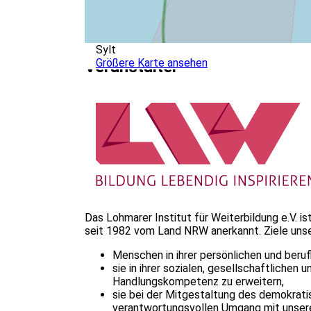
Sylt
Größere Karte ansehen
Veranstalter
Das Lohmarer Institut für Weiterbildung e.V. i
seit 1982 vom Land NRW anerkannt. Ziele unser
Menschen in ihrer persönlichen und beruf
sie in ihrer sozialen, gesellschaftliche
Handlungskompetenz zu erweitern,
sie bei der Mitgestaltung des demokrat
verantwortungsvollen Umgang mit unsere