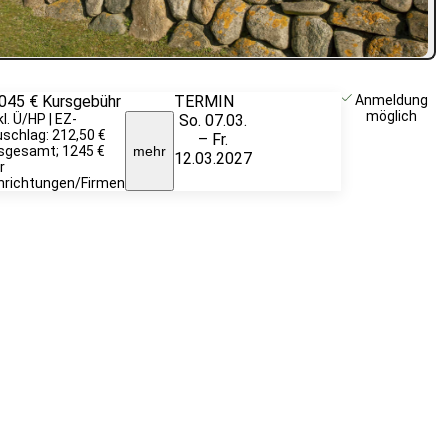
.045 €
Kursgebühr
TERMIN
Weitere
Anmeldung
möglich
kl. Ü/HP | EZ-
So. 07.03.
Infos &
schlag: 212,50 €
– Fr.
Anmeldung
sgesamt; 1245 €
mehr
12.03.2027
r
nrichtungen/Firmen