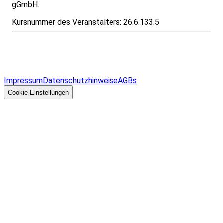
gGmbH.
Kursnummer des Veranstalters:
26.6.133.5
Infos & Gesetze nach Bundesland
Überblick
Allgemeines
Impressum
Datenschutzhinweise
AGBs
© 2026 EGcom
GmbH
Cookie-Einstellungen