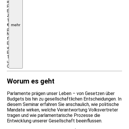
im
Programm,
EZ-
Zuschlag
16
€
mehr
pro
Nacht;
falls
Exkursion
vorgesehen
Eintritt,
Ticket
und
ÖPNV
Worum es geht
Parlamente prägen unser Leben – von Gesetzen über
Budgets bis hin zu gesellschaftlichen Entscheidungen. In
diesem Seminar erfahren Sie anschaulich, wie politische
Mandate wirken, welche Verantwortung Volksvertreter
tragen und wie parlamentarische Prozesse die
Entwicklung unserer Gesellschaft beeinflussen.