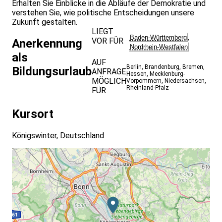
Erhalten Sie Einblicke in die Abläufe der Demokratie und
verstehen Sie, wie politische Entscheidungen unsere
Zukunft gestalten.
LIEGT
Baden-Württemberg
,
VOR FÜR
Anerkennung
Nordrhein-Westfalen
als
AUF
Berlin
,
Brandenburg
,
Bremen
,
Bildungsurlaub
ANFRAGE
Hessen
,
Mecklenburg-
MÖGLICH
Vorpommern
,
Niedersachsen
,
Rheinland-Pfalz
FÜR
Kursort
Königswinter, Deutschland