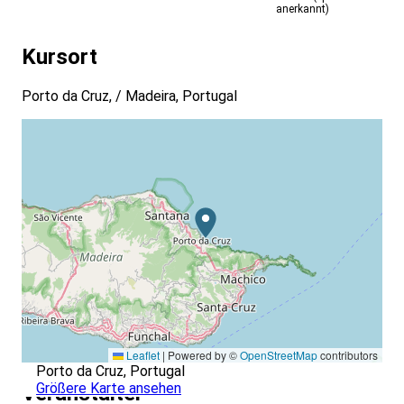
Flughäfen Köln/Bonn, Düsseldorf, Frankfurt,
anerkannt)
Hannover und Berlin (Angaben ohne Gewähr).
Anerkennungshinweise: Die Anerkennung für
Kursort
Nordrhein-Westfalen ist nicht möglich!
Porto da Cruz, / Madeira, Portugal
Leaflet
|
Powered by ©
OpenStreetMap
contributors
Porto da Cruz, Portugal
Größere Karte ansehen
Veranstalter