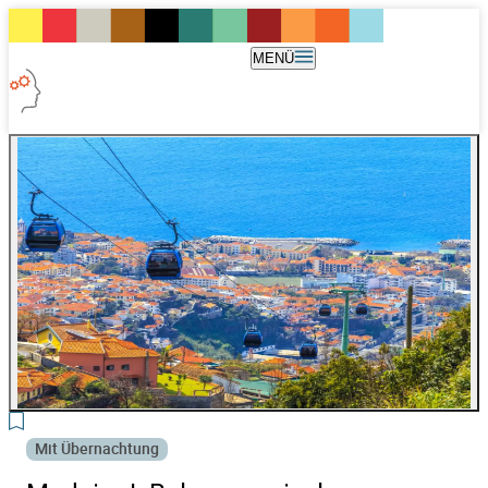
MENÜ
3
Mit Übernachtung