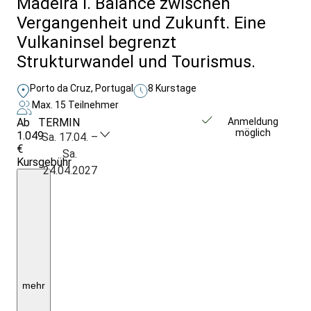
Madeira I. Balance zwischen
Vergangenheit und Zukunft. Eine
Vulkaninsel begrenzt
Strukturwandel und Tourismus.
Porto da Cruz, Portugal
8 Kurstage
Max. 15 Teilnehmer
Ab
TERMIN
Weitere Infos &
Anmeldung
möglich
1.049
Anmeldung
Sa. 17.04. –
€
Sa.
Kursgebühr
24.04.2027
7
Ü./F.
im
1/2
DZ
mit
DU/WC;
1x
gemeinsames
Abendessen;
Bustransfer;
mehr
Begegnungen
und