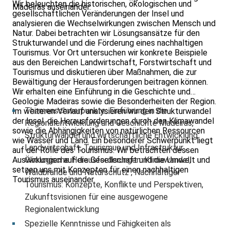
Wir beleuchten die historischen, ökologischen und
Madeiras auseinander.
gesellschaftlichen Veränderungen der Insel und
analysieren die Wechselwirkungen zwischen Mensch und
Natur. Dabei betrachten wir Lösungsansätze für den
Strukturwandel und die Förderung eines nachhaltigen
Tourismus. Vor Ort untersuchen wir konkrete Beispiele
aus den Bereichen Landwirtschaft, Forstwirtschaft und
Tourismus und diskutieren über Maßnahmen, die zur
Bewältigung der Herausforderungen beitragen können.
Wir erhalten eine Einführung in die Geschichte und
Geologie Madeiras sowie die Besonderheiten der Region.
Themenschwerpunkte: Einführung in die
Im weiteren Verlauf analysieren wir den Strukturwandel
der Insel, die Herausforderungen durch den Klimawandel
Regionalentwicklung und Geschichte Madeiras,
sowie die Abhängigkeiten von natürlichen Ressourcen
Strukturwandel und wirtschaftliche Entwicklung:
wie Wasser und Land. Ein besonderer Schwerpunkt liegt
Landwirtschaft, Tourismus und Infrastruktur ,
auf der Rolle des Tourismus: Wir betrachten dessen
Auswirkungen auf die Gesellschaft und die Umwelt und
Ökologische Herausforderungen: Klimawandel,
setzen uns mit Konzepten für einen nachhaltigen
Waldbrände und Naturschutz , Nachhaltiger
Tourismus auseinander.
Tourismus: Konzepte, Konflikte und Perspektiven,
Zukunftsvisionen für eine ausgewogene
Regionalentwicklung
Spezielle Kenntnisse und Fähigkeiten als