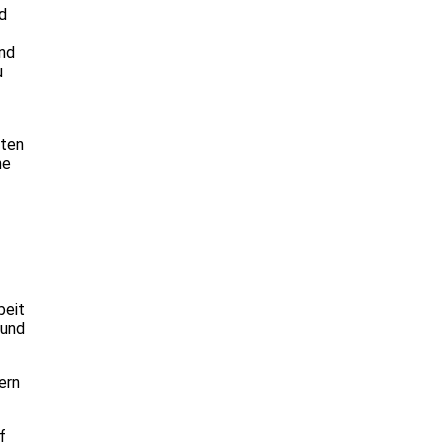
d
und
u
eten
he
beit
 und
ern
f