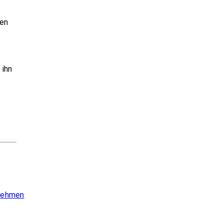
ren
 ihn
 nehmen