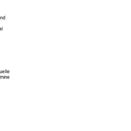
und
al
uelle
mine