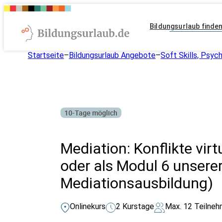
Bildungsurlaub finde
Startseite
–
Bildungsurlaub Angebote
–
Soft Skills, Psyc
10-Tage möglich
Mediation: Konflikte virt
oder als Modul 6 unserer 
Mediationsausbildung)
Onlinekurs
2 Kurstage
Max. 12 Teilneh