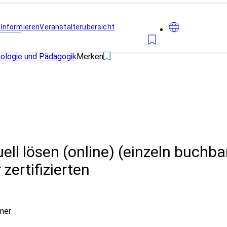
n
Informieren
Veranstalterübersicht
hologie und Pädagogik
Merken
uell lösen (online) (einzeln buchba
zertifizierten
mer