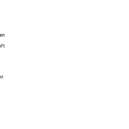
nen
aft
n!