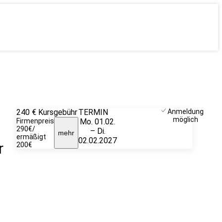
240 €
Kursgebühr
TERMIN
Weitere
Anmeldung
möglich
Firmenpreis
Mo. 01.02.
Infos &
290€/
– Di.
Anmeldung
mehr
ermäßigt
02.02.2027
r
200€