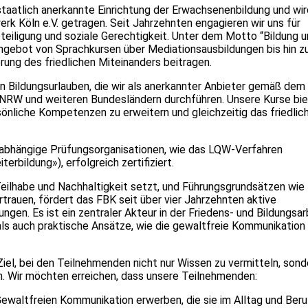
staatlich anerkannte Einrichtung der Erwachsenenbildung und wir
k Köln e.V. getragen. Seit Jahrzehnten engagieren wir uns für
eteiligung und soziale Gerechtigkeit. Unter dem Motto “Bildung 
angebot von Sprachkursen über Mediationsausbildungen bis hin z
rung des friedlichen Miteinanders beitragen.
n Bildungsurlauben, die wir als anerkannter Anbieter gemäß dem
NRW und weiteren Bundesländern durchführen. Unsere Kurse bi
sönliche Kompetenzen zu erweitern und gleichzeitig das friedlic
unabhängige Prüfungsorganisationen, wie das LQW-Verfahren
terbildung»), erfolgreich zertifiziert.
 Teilhabe und Nachhaltigkeit setzt, und Führungsgrundsätzen wie
rauen, fördert das FBK seit über vier Jahrzehnten aktive
ngen. Es ist ein zentraler Akteur in der Friedens- und Bildungsar
ls auch praktische Ansätze, wie die gewaltfreie Kommunikation
iel, bei den Teilnehmenden nicht nur Wissen zu vermitteln, sond
. Wir möchten erreichen, dass unsere Teilnehmenden:
ewaltfreien Kommunikation erwerben, die sie im Alltag und Beru