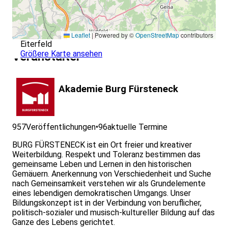
Leaflet
|
Powered by ©
OpenStreetMap
contributors
Eiterfeld
Größere Karte ansehen
Veranstalter
Akademie Burg Fürsteneck
957
Veröffentlichungen
•
96
aktuelle Termine
BURG FÜRSTENECK ist ein Ort freier und kreativer
Weiterbildung. Respekt und Toleranz bestimmen das
gemeinsame Leben und Lernen in den historischen
Gemäuern. Anerkennung von Verschiedenheit und Suche
nach Gemeinsamkeit verstehen wir als Grundelemente
eines lebendigen demokratischen Umgangs. Unser
Bildungskonzept ist in der Verbindung von beruflicher,
politisch-sozialer und musisch-kultureller Bildung auf das
Ganze des Lebens gerichtet.