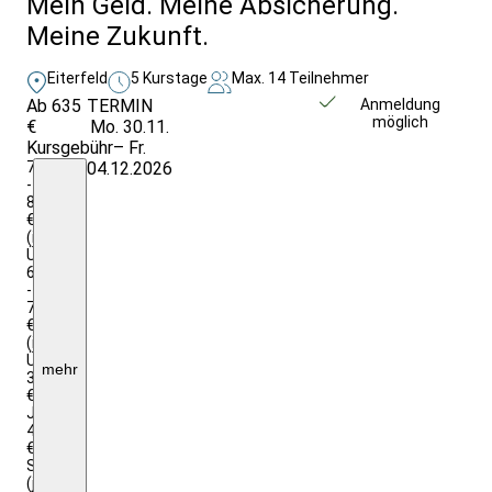
Mein Geld. Meine Absicherung.
Meine Zukunft.
Eiterfeld
5 Kurstage
Max. 14 Teilnehmer
Ab 635
TERMIN
Weitere Infos &
Anmeldung
möglich
€
Mo. 30.11.
Anmeldung
Kursgebühr
– Fr.
715
04.12.2026
-
815
€
(inkl.
Ü/VP/Einzelzimmer)
635
-
735
€
(inkl.
Ü/VP/Doppelzimmer)
mehr
317,50
€
Jugendtarif,
444,50
€
Sozialtarif
(jeweils