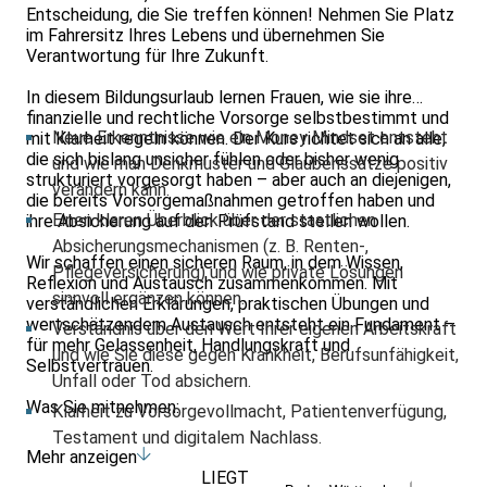
Entscheidung, die Sie treffen können! Nehmen Sie Platz
im Fahrersitz Ihres Lebens und übernehmen Sie
Verantwortung für Ihre Zukunft.
In diesem Bildungsurlaub lernen Frauen, wie sie ihre
finanzielle und rechtliche Vorsorge selbstbestimmt und
Neue Erkenntnisse wie ein Money Mindset entsteht
mit Klarheit regeln können. Der Kurs richtet sich an alle,
die sich bislang unsicher fühlen oder bisher wenig
und wie man Denkmuster und Glaubenssätze positiv
strukturiert vorgesorgt haben – aber auch an diejenigen,
verändern kann.
die bereits Vorsorgemaßnahmen getroffen haben und
Einen klaren Überblick über der staatlichen
ihre Absicherung auf den Prüfstand stellen wollen.
Absicherungsmechanismen (z. B. Renten-,
Wir schaffen einen sicheren Raum, in dem Wissen,
Pflegeversicherung) und wie private Lösungen
Reflexion und Austausch zusammenkommen. Mit
sinnvoll ergänzen können.
verständlichen Erklärungen, praktischen Übungen und
wertschätzendem Austausch entsteht ein Fundament –
Verständnis über den Wert Ihrer eigenen Arbeitskraft
für mehr Gelassenheit, Handlungskraft und
und wie Sie diese gegen Krankheit, Berufsunfähigkeit,
Selbstvertrauen.
Unfall oder Tod absichern.
Was Sie mitnehmen:
Klarheit zu Vorsorgevollmacht, Patientenverfügung,
Testament und digitalem Nachlass.
Mehr anzeigen
Eine realistische und motivierende Strategie für Ihre
LIEGT