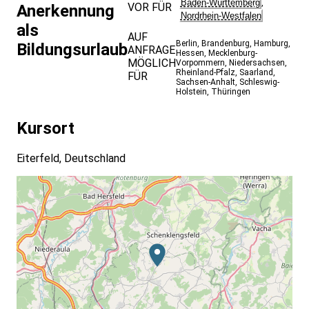
Baden-Württemberg
Altersvorsorge.
,
VOR FÜR
Anerkennung
Nordrhein-Westfalen
Konkrete erste Schritte, um Ihre Vorsorge zu
als
AUF
systematisieren – mit individuellen Plänen,
Berlin
,
Brandenburg
,
Hamburg
,
Bildungsurlaub
ANFRAGE
Hessen
,
Mecklenburg-
Reflexionen und Werkzeugen.
MÖGLICH
Vorpommern
,
Niedersachsen
,
Rheinland-Pfalz
,
Saarland
,
Den Raum, gemeinsam mit anderen Frauen
FÜR
Sachsen-Anhalt
,
Schleswig-
Erfahrungen zu teilen, Ängste anzusprechen und
Holstein
,
Thüringen
Kraft für Veränderung zu gewinnen.
Kursort
Eiterfeld, Deutschland