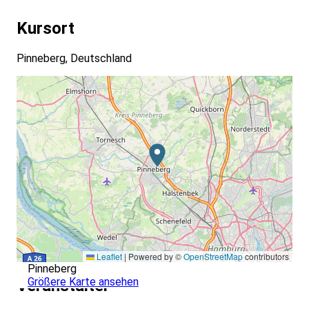
Kursort
Pinneberg, Deutschland
Leaflet
|
Powered by ©
OpenStreetMap
contributors
Pinneberg
Größere Karte ansehen
Veranstalter