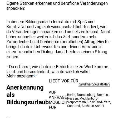
Eigene Stärken erkennen und berufliche Veränderungen
anpacken:
In diesem Bildungsurlaub lernst du mit Spaß und
Kreativität und zugleich wissenschaftlich fundiert, wie
du Veränderungen anpacken und umsetzen kannst. Nicht
höher-schneller-weiter ist das Ziel, sondern mehr
Zufriedenheit und Freiheit im (beruflichen) Alltag. Hierfür
bringst du dein Unbewusstes und deinen Verstand in
einen freundlichen Dialog, damit beide an einem Strang
ziehen.
- Du erfährst, wie du deine Bedürfnisse zu Wort kommen
lässt und herausfindest, was du wirklich willst.
Mehr anzeigen
- Du baust deine Motivation so auf, dass du deine Ziele
LIEGT VOR FÜR
erfolgreich und selbstreguliert im (beruflichen) Alltag
Nordrhein-Westfalen
Anerkennung
umsetzen kannst.
- Du erkennst deine Stärken und
AUF
als
Berlin
,
Brandenburg
,
Bremen
,
Handlungsmöglichkeiten als Ressourcen, die du auch in
ANFRAGE
Hessen
,
Mecklenburg-
Bildungsurlaub
schwierigen Situationen anwenden kannst.
MÖGLICH
Vorpommern
,
Rheinland-Pfalz
,
Saarland
,
Sachsen-Anhalt
- Du lernst die Methode des Zürcher Ressourcen
FÜR
Modells kennen und kannst sie im Anschluss selbständig
für weitere Anliegen und Veränderungswünsche nutzen.