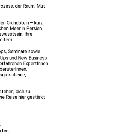
Prozess, der Raum, Mut
den Grundstein – kurz
chen Meer in Persien
ewusstsein. Ihre
eitern.
ops, Seminare sowie
rt-Ups und New Business
 erfahrenen ExpertInnen
beraterInnen,
sgutscheine,
stehen, dich zu
ne Reise hier gestärkt
:
.
kten.