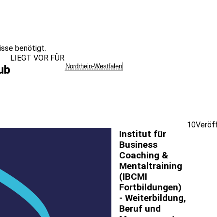
sse benötigt.
LIEGT VOR FÜR
Nordrhein-Westfalen
ub
10
Veröf
Institut für
Business
Coaching &
Mentaltraining
(IBCMI
Fortbildungen)
- Weiterbildung,
Beruf und