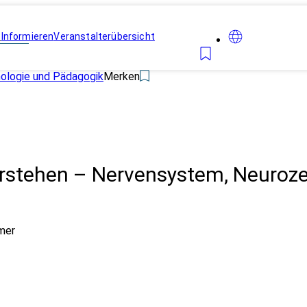
n
Informieren
Veranstalterübersicht
hologie und Pädagogik
Merken
rstehen – Nervensystem, Neuroze
mer