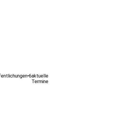
fentlichungen
•
6
aktuelle
Termine