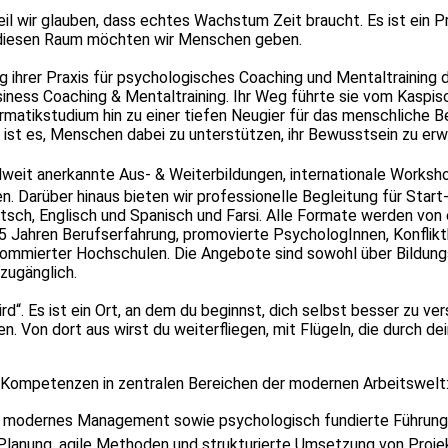
eil wir glauben, dass echtes Wachstum Zeit braucht. Es ist ein 
 diesen Raum möchten wir Menschen geben.
g ihrer Praxis für psychologisches Coaching und Mentaltraining 
usiness Coaching & Mentaltraining. Ihr Weg führte sie vom Kaspis
matikstudium hin zu einer tiefen Neugier für das menschliche B
 ist es, Menschen dabei zu unterstützen, ihr Bewusstsein zu erw
dweit anerkannte
Aus- & Weiterbildungen, internationale Worksh
n. Darüber hinaus bieten wir professionelle Begleitung für Sta
tsch, Englisch und Spanisch und Farsi. Alle Formate werden von
 25 Jahren Berufserfahrung, promovierte PsychologInnen, Konflikt
nommierter Hochschulen. Die Angebote sind sowohl über Bildung
 zugänglich.
rd“. Es ist ein Ort, an dem du beginnst, dich selbst besser zu ver
. Von dort aus wirst du weiterfliegen, mit Flügeln, die durch dei
 Kompetenzen in zentralen Bereichen der modernen Arbeitswelt
 modernes Management sowie psychologisch fundierte Führung
 Planung, agile Methoden und strukturierte Umsetzung von Proje