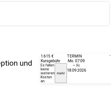
1.615 €
TERMIN
Unverbindlich
Kursgebühr
Mo. 07.09.
anfragen
ption und
Es fallen
– Fr.
keine
18.09.2026
weiteren
mehr
Kosten
an.