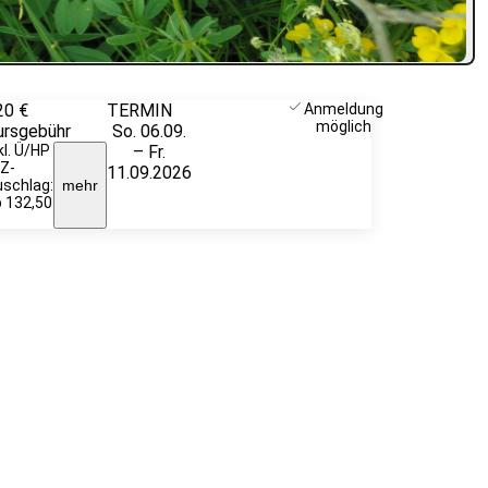
20 €
TERMIN
Weitere
Anmeldung
möglich
ursgebühr
So. 06.09.
Infos &
kl. Ü/HP
– Fr.
Anmeldung
EZ-
11.09.2026
schlag:
mehr
 132,50