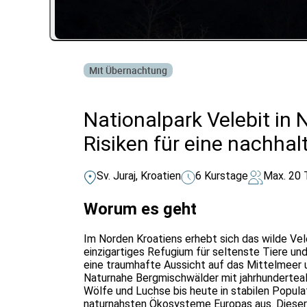
Mit Übernachtung
Nationalpark Velebit in
Risiken für eine nachha
Sv. Juraj, Kroatien
6 Kurstage
Max. 20 
Worum es geht
Im Norden Kroatiens erhebt sich das wilde Vel
einzigartiges Refugium für seltenste Tiere u
eine traumhafte Aussicht auf das Mittelmeer un
Naturnahe Bergmischwälder mit jahrhundertea
Wölfe und Luchse bis heute in stabilen Populat
naturnahsten Ökosysteme Europas aus. Dieser 