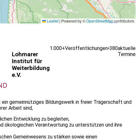
Leaflet
|
Powered by ©
OpenStreetMap
contributors
1.000+
Veröffentlichungen
•
380
aktuelle
Lohmarer
Termine
Institut für
Weiterbildung
e.V.
st ein gemeinnütziges Bildungswerk in freier Trägerschaft und
er Arbeit sind,
lichen Entwicklung zu begleiten,
n und ökologischen Verantwortung zu unterstützen und ihre
ischen Gemeinwesens zu stärken sowie einen