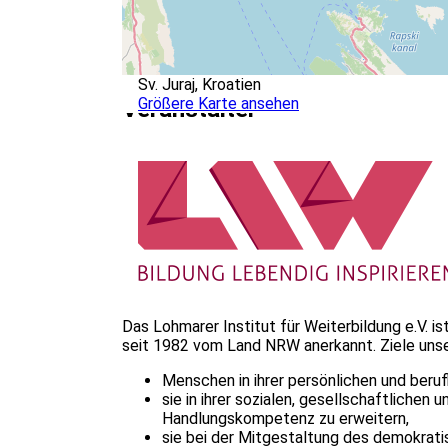
Sv. Juraj, Kroatien
Größere Karte ansehen
Veranstalter
Das Lohmarer Institut für Weiterbildung e.V. i
seit 1982 vom Land NRW anerkannt. Ziele unser
Menschen in ihrer persönlichen und beruf
sie in ihrer sozialen, gesellschaftliche
Handlungskompetenz zu erweitern,
sie bei der Mitgestaltung des demokrat