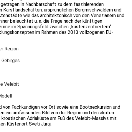
 getragen.In Nachbarschaft zu dem faszinierenden
 Karstlandschaften, ursprünglichen Bergmischwäldern und
üstenstädte wie das architektonisch von den Venezianern und
ar beleuchtet u. a. die Frage nach der künftigen
räume im Spannungsfeld zwischen „küstenzentriertem“
cklungskonzepten im Rahmen des 2013 vollzogenen EU-
er Region
n Gebirges
e Velebit
Modell
d von Fachkundigen vor Ort sowie eine Bootsexkursion und
en ein umfassendes Bild von der Region und den akuten
r kroatischen Adriaküste am Fuß des Velebit-Massivs mit
en Küstenort Sveti Juraj.