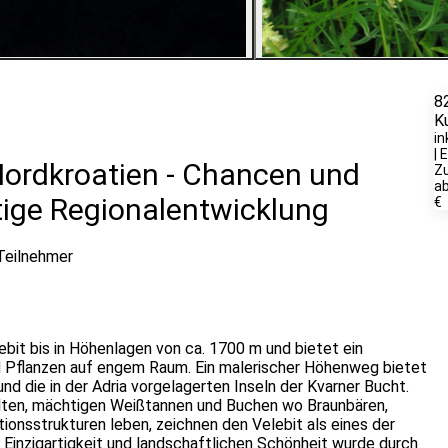
4
Bilder ansehen
8
K
in
| 
 Nordkroatien - Chancen und
Zu
ab
ltige Regionalentwicklung
€
Teilnehmer
ebit bis in Höhenlagen von ca. 1700 m und bietet ein
nd Pflanzen auf engem Raum. Ein malerischer Höhenweg bietet
d die in der Adria vorgelagerten Inseln der Kvarner Bucht.
lten, mächtigen Weißtannen und Buchen wo Braunbären,
ionsstrukturen leben, zeichnen den Velebit als eines der
Einzigartigkeit und landschaftlichen Schönheit wurde durch