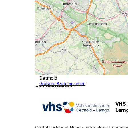
Detmold
Größere Karte ansehen
Veranstalter
VHS 
Lem
Vielfalt erleben! Neues entdecken! Lebensb