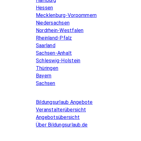
Hamburg
Hessen
Mecklenburg-Vorpommern
Niedersachsen
Nordrhein-Westfalen
Rheinland-Pfalz
Saarland
Sachsen-Anhalt
Schleswig-Holstein
Thüringen
Bayern
Sachsen
Allgemeines
Bildungsurlaub Angebote
Veranstalterübersicht
Angebotsübersicht
Über Bildungsurlaub.de
Infos for Language schools
Kurse inserieren