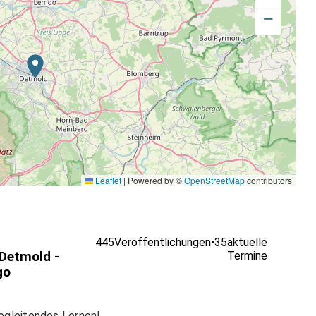
−
Leaflet
|
Powered by ©
OpenStreetMap
contributors
445
Veröffentlichungen
•
35
aktuelle
Detmold -
Termine
go
egleitendes Lernen!