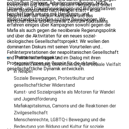
politischen Parteien, Arbeitervereinigungen, NGOs,
Investoren und Mafia. Vor diesem Hintergrund findet
Umwelt- und Frauenbewegungen und Bürgerinitiativen
unser Bildungsurlaub nach Neapel statt - in die
beschäftigen wir uns mit Handlungs- und
Hauptstadt der Region Kampanien und das
Widerstandsstrategien sozialer Bewegungen. Wir
wirtschaftliche und kulturelle Zentrum Süditaliens.
erfahren einiges über Kampagnen sowohl gegen die
Mafia als auch gegen die neoliberale Regierungspolitik
und über die Aktivitäten für ein neues sozial-
ökologisches Gesellschaftsprojekt. Wir wollen den
dominanten Diskurs mit seinen Vorurteilen und
Fehlinterpretationen der neapolitanischen Gesellschaft
Themenschwerpunkte:
und Politik hinterfragen und im Dialog mit ihren
Protagonist*innen ein Gespür für die aktuelle,
Stadtentwicklung, Gentrifizierung und soziale Vielfalt
gesellschaftliche Dynamik entwickeln.
in Neapel
Soziale Bewegungen, Protestkultur und
gesellschaftlicher Widerstand
Kunst- und Sozialprojekte als Motoren für Wandel
und Jugendförderung
Mafiakapitalismus, Camorra und die Reaktionen der
Zivilgesellschaft
Menschenrechte, LGBTQ-i Bewegung und die
Bedeutung von Bildung und Kultur für soziale