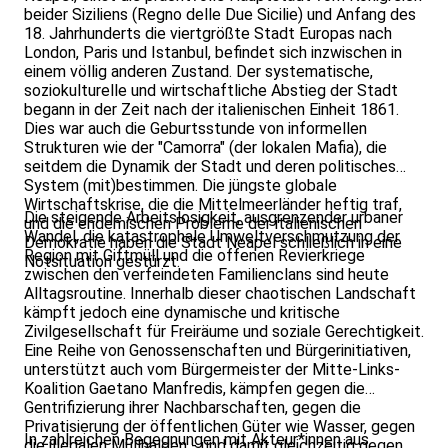
beider Siziliens (Regno delle Due Sicilie) und Anfang des
18. Jahrhunderts die viertgrößte Stadt Europas nach
London, Paris und Istanbul, befindet sich inzwischen in
einem völlig anderen Zustand. Der systematische,
soziokulturelle und wirtschaftliche Abstieg der Stadt
begann in der Zeit nach der italienischen Einheit 1861.
Dies war auch die Geburtsstunde von informellen
Strukturen wie der "Camorra" (der lokalen Mafia), die
seitdem die Dynamik der Stadt und deren politisches
System (mit)bestimmen. Die jüngste globale
Wirtschaftskrise, die die Mittelmeerländer heftig traf,
Die steigende Arbeitslosigkeit, ausgrenzender urbaner
und die endemischen Probleme der italienischen
Wandel, die katastrophale Umweltverschmutzung der
Demokratie haben die Stadt Neapel schließlich in eine
Region mit Giftmüll und die offenen Revierkriege
Notsituation gestürzt.
zwischen den verfeindeten Familienclans sind heute
Alltagsroutine. Innerhalb dieser chaotischen Landschaft
kämpft jedoch eine dynamische und kritische
Zivilgesellschaft für Freiräume und soziale Gerechtigkeit.
Eine Reihe von Genossenschaften und Bürgerinitiativen,
unterstützt auch vom Bürgermeister der Mitte-Links-
Koalition Gaetano Manfredis, kämpfen gegen die
Gentrifizierung ihrer Nachbarschaften, gegen die
Privatisierung der öffentlichen Güter wie Wasser, gegen
In zahlreichen Begegnungen mit Akteur*innen aus
die illegalen Müllhalden - und damit gleichzeitig gegen