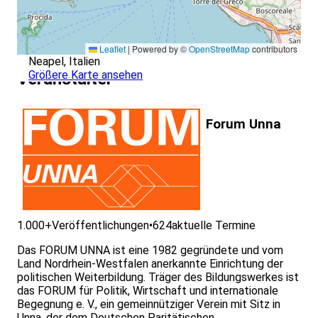
Leaflet
|
Powered by ©
OpenStreetMap
contributors
Neapel, Italien
Größere Karte ansehen
Veranstalter
Forum Unna
1.000+
Veröffentlichungen
•
624
aktuelle Termine
Das FORUM UNNA ist eine 1982 gegründete und vom
Land Nordrhein-Westfalen anerkannte Einrichtung der
politischen Weiterbildung. Träger des Bildungswerkes ist
das FORUM für Politik, Wirtschaft und internationale
Begegnung e. V., ein gemeinnütziger Verein mit Sitz in
Unna, der dem Deutschen Paritätischen