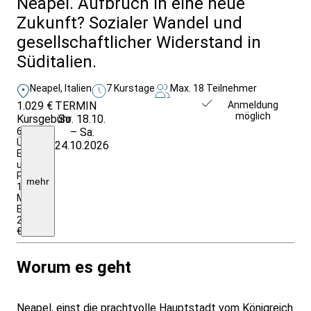
Neapel. Aufbruch in eine neue
Zukunft? Sozialer Wandel und
gesellschaftlicher Widerstand in
Süditalien.
Neapel, Italien
7 Kurstage
Max. 18 Teilnehmer
1.029 €
TERMIN
Weitere Infos &
Anmeldung
möglich
Kursgebühr
So. 18.10.
Anmeldung
6
– Sa.
ÜN/Früh.;
24.10.2026
Eintritte
und
Programm;
mehr
1x
Mittagessen;
EZZ:
225,00
€
Worum es geht
Neapel, einst die prachtvolle Hauptstadt vom Königreich