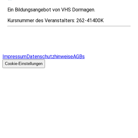
Ein Bildungsangebot von VHS Dormagen.
Kursnummer des Veranstalters:
262-41400K
Infos & Gesetze nach Bundesland
Überblick
Allgemeines
Impressum
Datenschutzhinweise
AGBs
© 2026 EGcom
GmbH
Cookie-Einstellungen