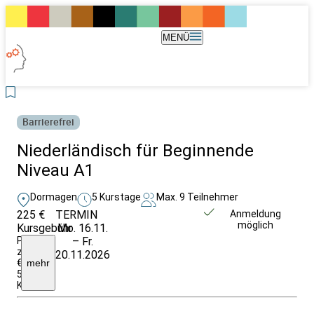
MENÜ
Barrierefrei
Niederländisch für Beginnende
Niveau A1
Dormagen
5 Kurstage
Max. 9 Teilnehmer
225 €
TERMIN
Unverbindlich
Anmeldung
möglich
Kursgebühr
Mo. 16.11.
anfragen
Preis
– Fr.
zzgl.
20.11.2026
€
mehr
5,-
Kopierumlage